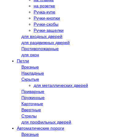
на розетке
Ручка-купе
Ручки-кнопки
Ручки-скобы
Ручки-защелки
для входных дверей
для раздвижных дверей
Противопожарные
для окон
Петли
Врезные
Накладные
Скрытые
для металлических дверей
Приварные
Пружинные
Карточные
Ввертные
Стрелы
для профильных дверей
Автоматические пороги
Врезные