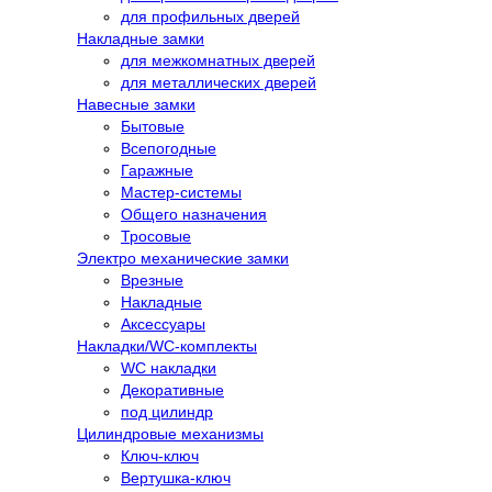
для профильных дверей
Накладные замки
для межкомнатных дверей
для металлических дверей
Навесные замки
Бытовые
Всепогодные
Гаражные
Мастер-системы
Общего назначения
Тросовые
Электро механические замки
Врезные
Накладные
Аксессуары
Накладки/WC-комплекты
WC накладки
Декоративные
под цилиндр
Цилиндровые механизмы
Ключ-ключ
Вертушка-ключ