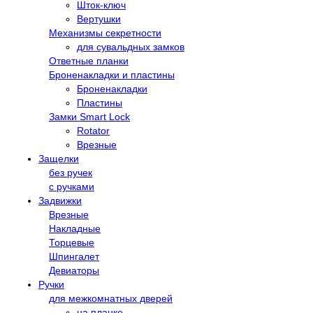
Шток-ключ
Вертушки
Механизмы секретности
для сувальдных замков
Ответные планки
Броненакладки и пластины
Броненакладки
Пластины
Замки Smart Lock
Rotator
Врезные
Защелки
без ручек
с ручками
Задвижки
Врезные
Накладные
Торцевые
Шпингалет
Девиаторы
Ручки
для межкомнатных дверей
на планке