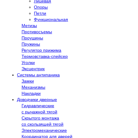
Лицевая
Опоры
Петли
Функциональная
Метизы
Противосъемы
Проушины
Пружины
Регулятор прижима
Термовставка-спейсер
Уголки
Эксцентрик
Системы антипаника
Замки
Механизмы
Накладки
Доводчики дверные
Гидравлические
с рычажной тягой
Скрытого монтажа
со скользящей тягой
Электромеханические
Координатор для дверей