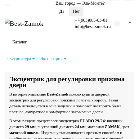
Ваш город —
Эль-Монте
?
+7(903)005-03-01
0
info@best-zamok.ru
Каталог
Фурнитура
Эксцентрик
Эксцентрик для регулировки прижима
двери
В интернет-магазине
Best-Zamok
можно купить дверной
эксцентрик для регулировки прижима полотна к коробу. Такая
деталь используется в зоне защёлки и помогает настроить более
плотное, аккуратное и комфортное закрывание двери.
В этом разделе представлен эксцентрик
FUARO 29/24
: внешний
диаметр
29 мм
, внутренний диаметр
24 мм
, материал
ZAMAK
, цвет
матовый никель
. Изделие устанавливается врезным способом и
подбирается по размеру, назначению и совместимости с дверной