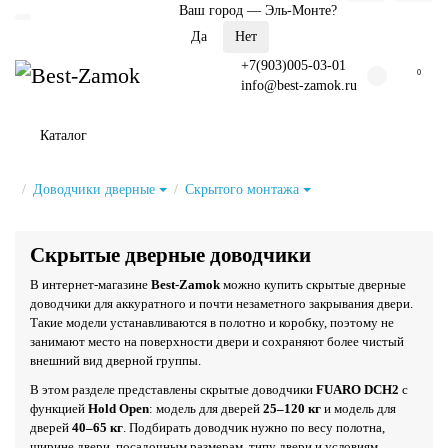
Ваш город —
Эль-Монте
?
+7(903)005-03-01
0
info@best-zamok.ru
Каталог
Доводчики дверные
Скрытого монтажа
Скрытые дверные доводчики
В интернет-магазине
Best-Zamok
можно купить скрытые дверные
доводчики для аккуратного и почти незаметного закрывания двери.
Такие модели устанавливаются в полотно и коробку, поэтому не
занимают место на поверхности двери и сохраняют более чистый
внешний вид дверной группы.
В этом разделе представлены скрытые доводчики
FUARO DCH2
с
функцией
Hold Open
: модель для дверей
25–120 кг
и модель для
дверей
40–65 кг
. Подбирать доводчик нужно по весу полотна,
ширине двери, посадочным размерам, типу двери и условиям