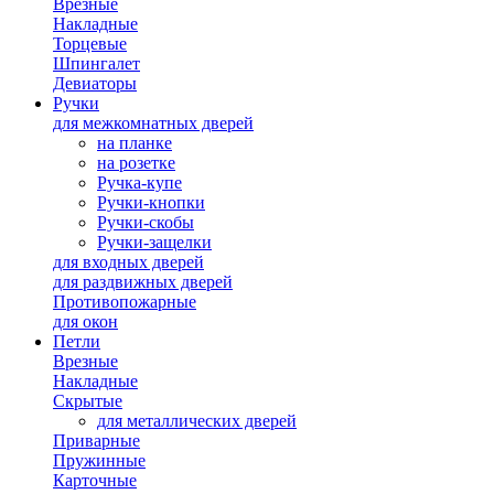
Врезные
Накладные
Торцевые
Шпингалет
Девиаторы
Ручки
для межкомнатных дверей
на планке
на розетке
Ручка-купе
Ручки-кнопки
Ручки-скобы
Ручки-защелки
для входных дверей
для раздвижных дверей
Противопожарные
для окон
Петли
Врезные
Накладные
Скрытые
для металлических дверей
Приварные
Пружинные
Карточные