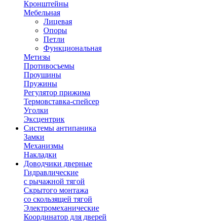
Кронштейны
Мебельная
Лицевая
Опоры
Петли
Функциональная
Метизы
Противосъемы
Проушины
Пружины
Регулятор прижима
Термовставка-спейсер
Уголки
Эксцентрик
Системы антипаника
Замки
Механизмы
Накладки
Доводчики дверные
Гидравлические
с рычажной тягой
Скрытого монтажа
со скользящей тягой
Электромеханические
Координатор для дверей