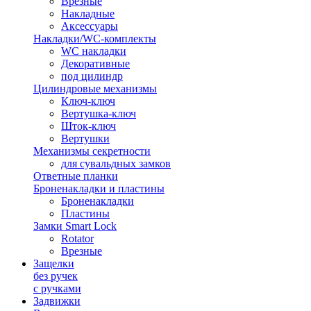
Врезные
Накладные
Аксессуары
Накладки/WC-комплекты
WC накладки
Декоративные
под цилиндр
Цилиндровые механизмы
Ключ-ключ
Вертушка-ключ
Шток-ключ
Вертушки
Механизмы секретности
для сувальдных замков
Ответные планки
Броненакладки и пластины
Броненакладки
Пластины
Замки Smart Lock
Rotator
Врезные
Защелки
без ручек
с ручками
Задвижки