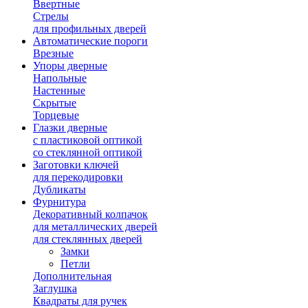
Ввертные
Стрелы
для профильных дверей
Автоматические пороги
Врезные
Упоры дверные
Напольные
Настенные
Скрытые
Торцевые
Глазки дверные
с пластиковой оптикой
со стеклянной оптикой
Заготовки ключей
для перекодировки
Дубликаты
Фурнитура
Декоративный колпачок
для металлических дверей
для стеклянных дверей
Замки
Петли
Дополнительная
Заглушка
Квадраты для ручек