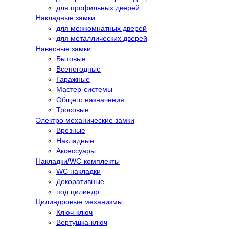
для профильных дверей
Накладные замки
для межкомнатных дверей
для металлических дверей
Навесные замки
Бытовые
Всепогодные
Гаражные
Мастер-системы
Общего назначения
Тросовые
Электро механические замки
Врезные
Накладные
Аксессуары
Накладки/WC-комплекты
WC накладки
Декоративные
под цилиндр
Цилиндровые механизмы
Ключ-ключ
Вертушка-ключ