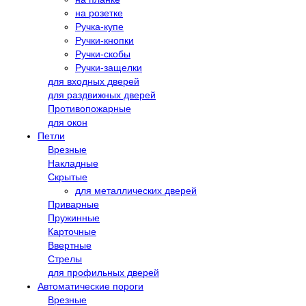
на розетке
Ручка-купе
Ручки-кнопки
Ручки-скобы
Ручки-защелки
для входных дверей
для раздвижных дверей
Противопожарные
для окон
Петли
Врезные
Накладные
Скрытые
для металлических дверей
Приварные
Пружинные
Карточные
Ввертные
Стрелы
для профильных дверей
Автоматические пороги
Врезные