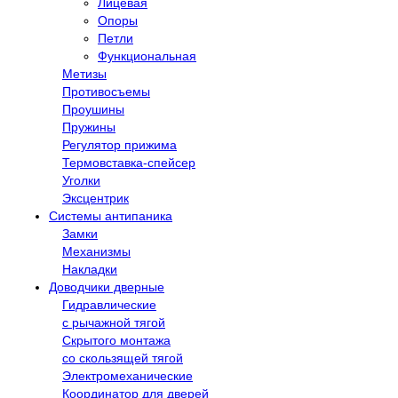
Лицевая
Опоры
Петли
Функциональная
Метизы
Противосъемы
Проушины
Пружины
Регулятор прижима
Термовставка-спейсер
Уголки
Эксцентрик
Системы антипаника
Замки
Механизмы
Накладки
Доводчики дверные
Гидравлические
с рычажной тягой
Скрытого монтажа
со скользящей тягой
Электромеханические
Координатор для дверей