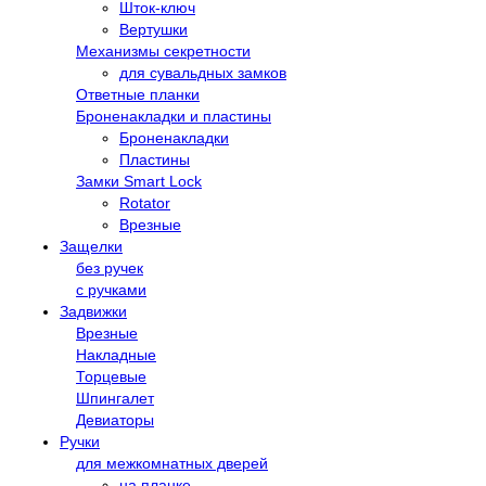
Шток-ключ
Вертушки
Механизмы секретности
для сувальдных замков
Ответные планки
Броненакладки и пластины
Броненакладки
Пластины
Замки Smart Lock
Rotator
Врезные
Защелки
без ручек
с ручками
Задвижки
Врезные
Накладные
Торцевые
Шпингалет
Девиаторы
Ручки
для межкомнатных дверей
на планке