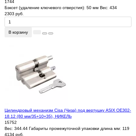
1744
Бэксет (удаление ключевого отверстия):
50 мм
Вес:
434
2303 руб.
В корзину
Цилиндровый механизм Cisa (Чиза) под вертушку ASIX OE302-
18.12 (80 мм/35+10+35), НИКЕЛЬ
15752
Вес:
344.44
Габариты промежуточной упаковки длина мм:
119
4134 руб.