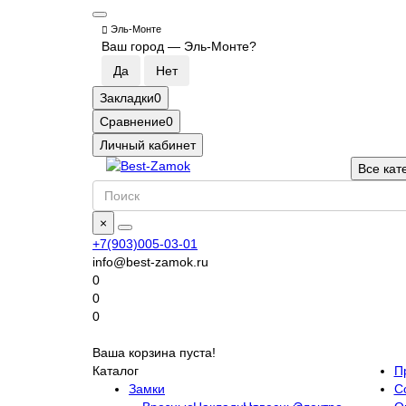
Эль-Монте
Ваш город —
Эль-Монте
?
Закладки
0
Сравнение
0
Личный кабинет
Все кат
×
+7(903)005-03-01
info@best-zamok.ru
0
0
0
Ваша корзина пуста!
Каталог
П
Замки
С