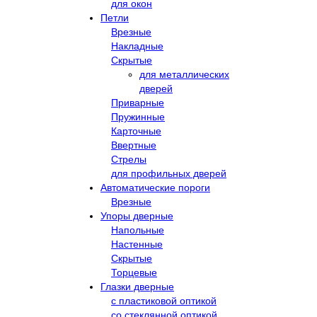
для окон
Петли
Врезные
Накладные
Скрытые
для металлических
дверей
Приварные
Пружинные
Карточные
Ввертные
Стрелы
для профильных дверей
Автоматические пороги
Врезные
Упоры дверные
Напольные
Настенные
Скрытые
Торцевые
Глазки дверные
с пластиковой оптикой
со стеклянной оптикой