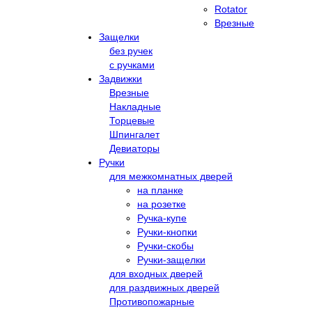
Rotator
Врезные
Защелки
без ручек
с ручками
Задвижки
Врезные
Накладные
Торцевые
Шпингалет
Девиаторы
Ручки
для межкомнатных дверей
на планке
на розетке
Ручка-купе
Ручки-кнопки
Ручки-скобы
Ручки-защелки
для входных дверей
для раздвижных дверей
Противопожарные