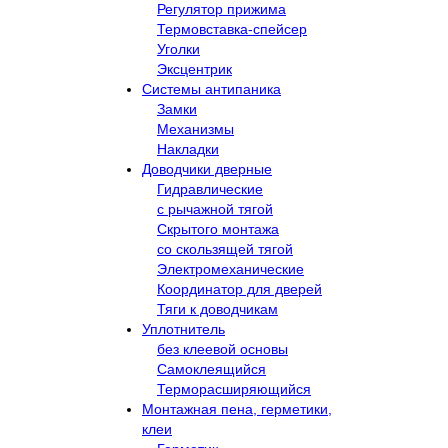
Регулятор прижима
Термовставка-спейсер
Уголки
Эксцентрик
Системы антипаника
Замки
Механизмы
Накладки
Доводчики дверные
Гидравлические
с рычажной тягой
Скрытого монтажа
со скользящей тягой
Электромеханические
Координатор для дверей
Тяги к доводчикам
Уплотнитель
без клеевой основы
Самоклеящийся
Терморасширяющийся
Монтажная пена, герметики,
клеи