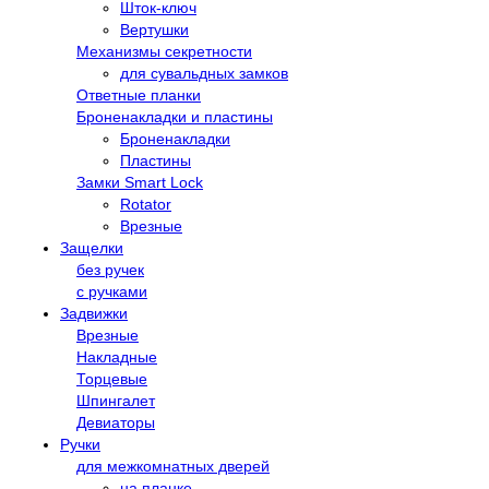
Шток-ключ
Вертушки
Механизмы секретности
для сувальдных замков
Ответные планки
Броненакладки и пластины
Броненакладки
Пластины
Замки Smart Lock
Rotator
Врезные
Защелки
без ручек
с ручками
Задвижки
Врезные
Накладные
Торцевые
Шпингалет
Девиаторы
Ручки
для межкомнатных дверей
на планке