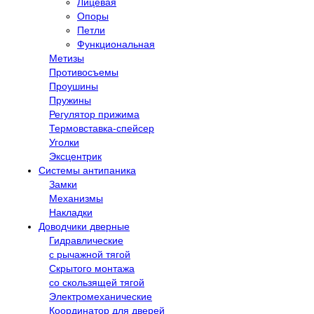
Лицевая
Опоры
Петли
Функциональная
Метизы
Противосъемы
Проушины
Пружины
Регулятор прижима
Термовставка-спейсер
Уголки
Эксцентрик
Системы антипаника
Замки
Механизмы
Накладки
Доводчики дверные
Гидравлические
с рычажной тягой
Скрытого монтажа
со скользящей тягой
Электромеханические
Координатор для дверей