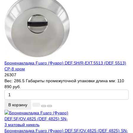
Броненакладка Fuaro (Фуаро) DEF.SH/R-EXT.5513 (DEF 5513)
CP-8 хром
26307
Вес:
286.5
Габариты промежуточной упаковки длина мм:
110
890 руб.
В корзину
Броненакладка Fuaro (Фуаро) DEF.SF/OV.4825 (DEF 4825) SN-