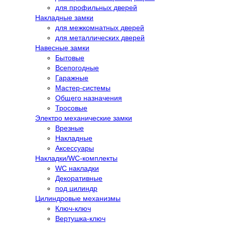
для профильных дверей
Накладные замки
для межкомнатных дверей
для металлических дверей
Навесные замки
Бытовые
Всепогодные
Гаражные
Мастер-системы
Общего назначения
Тросовые
Электро механические замки
Врезные
Накладные
Аксессуары
Накладки/WC-комплекты
WC накладки
Декоративные
под цилиндр
Цилиндровые механизмы
Ключ-ключ
Вертушка-ключ