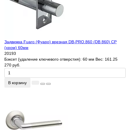
Задвижка Fuaro (Фуаро) врезная DB-PRO.860 (DB 860) CP
(хром) 60мм
20193
Бэксет (удаление ключевого отверстия):
60 мм
Вес:
161.25
270 руб.
В корзину