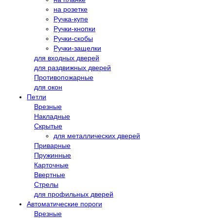
на розетке
Ручка-купе
Ручки-кнопки
Ручки-скобы
Ручки-защелки
для входных дверей
для раздвижных дверей
Противопожарные
для окон
Петли
Врезные
Накладные
Скрытые
для металлических дверей
Приварные
Пружинные
Карточные
Ввертные
Стрелы
для профильных дверей
Автоматические пороги
Врезные