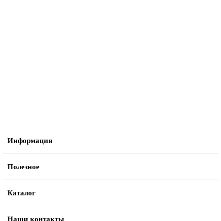
Цилиндровый Kale kilit (Кале килит) механизм 164 OBS SNE/100
(40+10+50) mm никель 5 кл. new
45177
5010 руб.
В корзину
Информация
Полезное
Каталог
Наши контакты