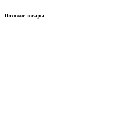
Похожие товары
Цилиндровый Kale kilit (Кале килит) механизм 164 OBS SNE/80
(35+10+35) mm латунь 5 кл. new
45169
4332 руб.