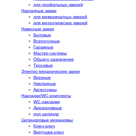
для профильных дверей
Накладные замки
для межкомнатных дверей
для металлических дверей
Навесные замки
Бытовые
Всепогодные
Гаражные
Мастер-системы
Общего назначения
Тросовые
Электро механические замки
Врезные
Накладные
Аксессуары
Накладки/WC-комплекты
WC накладки
Декоративные
под цилиндр
Цилиндровые механизмы
Ключ-ключ
Вертушка-ключ