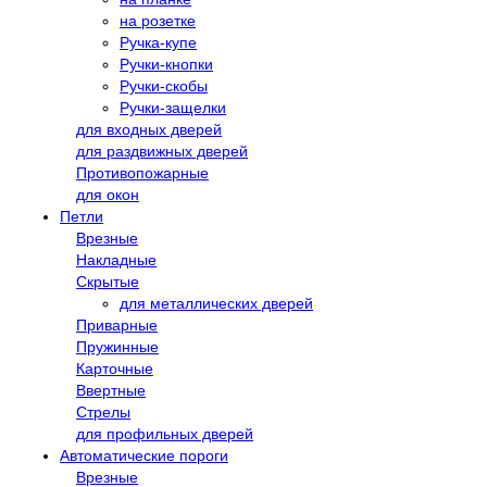
на розетке
Ручка-купе
Ручки-кнопки
Ручки-скобы
Ручки-защелки
для входных дверей
для раздвижных дверей
Противопожарные
для окон
Петли
Врезные
Накладные
Скрытые
для металлических дверей
Приварные
Пружинные
Карточные
Ввертные
Стрелы
для профильных дверей
Автоматические пороги
Врезные