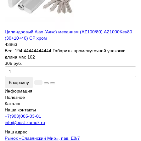
Цилиндровый Ajax (Аякс) механизм (AZ100/80) AZ1000Key80
(30+10+40) CP хром
43863
Вес:
194.44444444444
Габариты промежуточной упаковки
длина мм:
102
306 руб.
В корзину
Информация
Полезное
Каталог
Наши контакты
+7(903)005-03-01
info@best-zamok.ru
Наш адрес
Рынок «Славянский Мир», пав. Е8/7