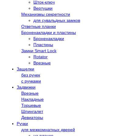
Шток-ключ
Вертушки
Механизмы секретности
для сувальдных замков
Ответные планки
Броненакладки и пластины
Броненакладки
Пластины
Замки Smart Lock
Rotator
Врезные
Защелки
без ручек
с ручками
Задвижки
Врезные
Накладные
Торцевые
Шпингалет
Девиаторы
Ручки
для межкомнатных дверей
на планке