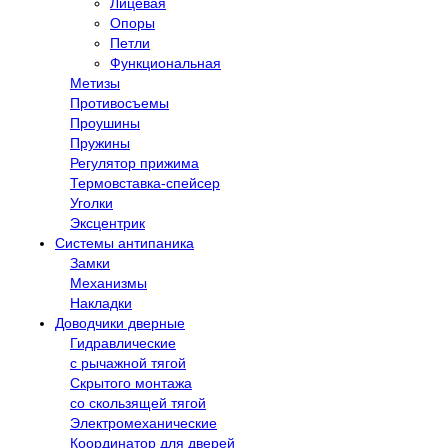
Лицевая
Опоры
Петли
Функциональная
Метизы
Противосъемы
Проушины
Пружины
Регулятор прижима
Термовставка-спейсер
Уголки
Эксцентрик
Системы антипаника
Замки
Механизмы
Накладки
Доводчики дверные
Гидравлические
с рычажной тягой
Скрытого монтажа
со скользящей тягой
Электромеханические
Координатор для дверей