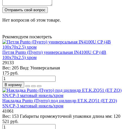
Отправить свой вопрос
Нет вопросов об этом товаре.
Рекомендуем посмотреть
Петля Punto (Пунто) универсальная IN4100U CP (4B
100х70х2.5) хром
29133
Вес:
205
Вид:
Универсальная
175 руб.
В корзину
Накладка Punto (Пунто) под цилиндр ET.K.ZQ51 (ET ZQ)
SN/CP-3 матовый никель/хром
41061
Вес:
153
Габариты промежуточной упаковки длина мм:
120
521 руб.