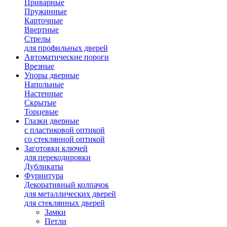
Приварные
Пружинные
Карточные
Ввертные
Стрелы
для профильных дверей
Автоматические пороги
Врезные
Упоры дверные
Напольные
Настенные
Скрытые
Торцевые
Глазки дверные
с пластиковой оптикой
со стеклянной оптикой
Заготовки ключей
для перекодировки
Дубликаты
Фурнитура
Декоративный колпачок
для металлических дверей
для стеклянных дверей
Замки
Петли