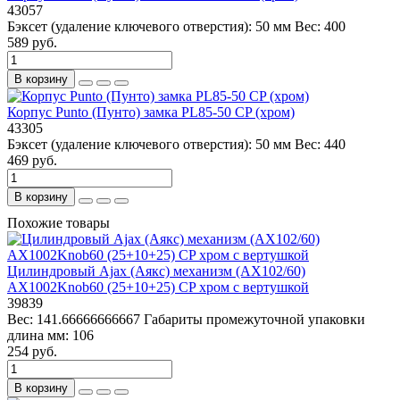
43057
Бэксет (удаление ключевого отверстия):
50 мм
Вес:
400
589 руб.
В корзину
Корпус Punto (Пунто) замка PL85-50 CP (хром)
43305
Бэксет (удаление ключевого отверстия):
50 мм
Вес:
440
469 руб.
В корзину
Похожие товары
Цилиндровый Ajax (Аякс) механизм (AX102/60)
AX1002Knob60 (25+10+25) CP хром с вертушкой
39839
Вес:
141.66666666667
Габариты промежуточной упаковки
длина мм:
106
254 руб.
В корзину