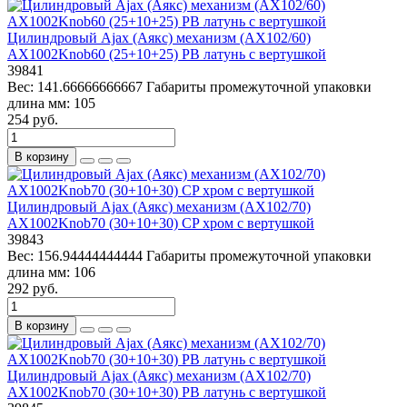
Цилиндровый Ajax (Аякс) механизм (AX102/60)
AX1002Knob60 (25+10+25) PB латунь с вертушкой
39841
Вес:
141.66666666667
Габариты промежуточной упаковки
длина мм:
105
254 руб.
В корзину
Цилиндровый Ajax (Аякс) механизм (AX102/70)
AX1002Knob70 (30+10+30) CP хром с вертушкой
39843
Вес:
156.94444444444
Габариты промежуточной упаковки
длина мм:
106
292 руб.
В корзину
Цилиндровый Ajax (Аякс) механизм (AX102/70)
AX1002Knob70 (30+10+30) PB латунь с вертушкой