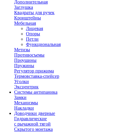
Дополнительная
Заглушка
Квадраты для ручек
Кронштейны
Мебельная
Лицевая
Опоры
Петли
Функциональная
Метизы
Противосъемы
Проушины
Пружины
Регулятор прижима
Термовставка-спейсер
Уголки
Эксцентрик
Системы антипаника
Замки
Механизмы
Накладки
Доводчики дверные
Гидравлические
с рычажной тягой
Скрытого монтажа