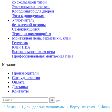
со скользящей тягой
Электромеханические
Координатор для дверей
Тяги к доводчикам
Уплотнитель
без клеевой основы
Самоклеящийся
Терморасширяющийся
Монтажная пена, герметики, клеи
Герметик
Клей ПВА
Бытовая монтажная пена
Профессиональная монтажная пена
Каталог
Производители
Сотрудничество
Оплата
Доставка
Контакты
×
Замки
Цилиндровые механизмы
Вертушка-ключ
Цилинд