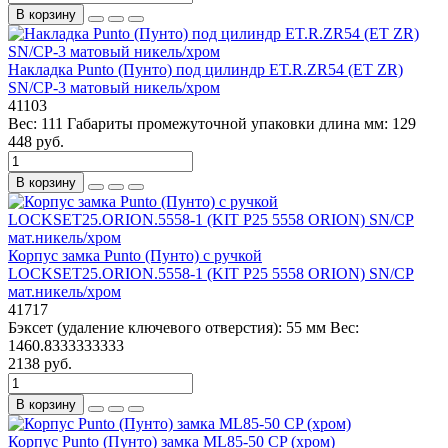
В корзину
Накладка Punto (Пунто) под цилиндр ET.R.ZR54 (ET ZR)
SN/CP-3 матовый никель/хром
41103
Вес:
111
Габариты промежуточной упаковки длина мм:
129
448 руб.
В корзину
Корпус замка Punto (Пунто) с ручкой
LOCKSET25.ORION.5558-1 (KIT P25 5558 ORION) SN/CP
мат.никель/хром
41717
Бэксет (удаление ключевого отверстия):
55 мм
Вес:
1460.8333333333
2138 руб.
В корзину
Корпус Punto (Пунто) замка ML85-50 CP (хром)