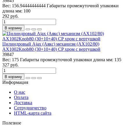
39845
Вес:
156.94444444444
Габариты промежуточной упаковки
длина мм:
100
292 руб.
В корзину
Цилиндровый Ajax (Аякс) механизм (AX102/80)
AX1002Knob80 (30+10+40) CP хром с вертушкой
39847
Вес:
175
Габариты промежуточной упаковки длина мм:
135
327 руб.
В корзину
Информация
О нас
Оплата
Доставка
Сотрудничество
HTML-карта сайта
Полезное