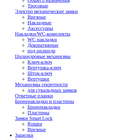
Общего назначения
Тросовые
Электро механические замки
Врезные
Накладные
Аксессуары
Накладки/WC-комплекты
WC накладки
Декоративные
под цилиндр
Цилиндровые механизмы
Ключ-ключ
Вертушка-ключ
Шток-ключ
Вертушки
Механизмы секретности
для сувальдных замков
Ответные планки
Броненакладки и пластины
Броненакладки
Пластины
Замки Smart Lock
Rotator
Врезные
Защелки