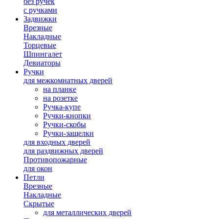
без ручек
с ручками
Задвижки
Врезные
Накладные
Торцевые
Шпингалет
Девиаторы
Ручки
для межкомнатных дверей
на планке
на розетке
Ручка-купе
Ручки-кнопки
Ручки-скобы
Ручки-защелки
для входных дверей
для раздвижных дверей
Противопожарные
для окон
Петли
Врезные
Накладные
Скрытые
для металлических дверей