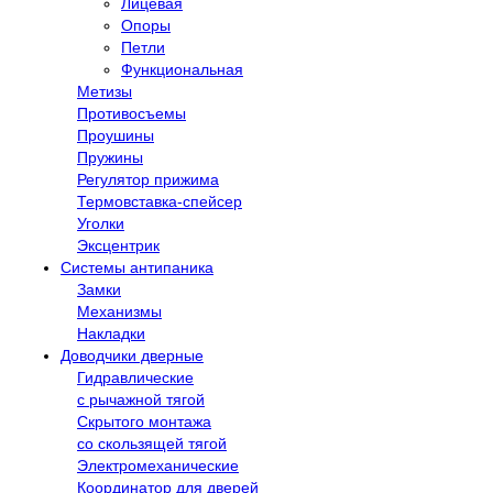
Лицевая
Опоры
Петли
Функциональная
Метизы
Противосъемы
Проушины
Пружины
Регулятор прижима
Термовставка-спейсер
Уголки
Эксцентрик
Системы антипаника
Замки
Механизмы
Накладки
Доводчики дверные
Гидравлические
с рычажной тягой
Скрытого монтажа
со скользящей тягой
Электромеханические
Координатор для дверей