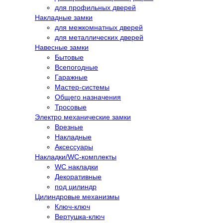
для профильных дверей
Накладные замки
для межкомнатных дверей
для металлических дверей
Навесные замки
Бытовые
Всепогодные
Гаражные
Мастер-системы
Общего назначения
Тросовые
Электро механические замки
Врезные
Накладные
Аксессуары
Накладки/WC-комплекты
WC накладки
Декоративные
под цилиндр
Цилиндровые механизмы
Ключ-ключ
Вертушка-ключ