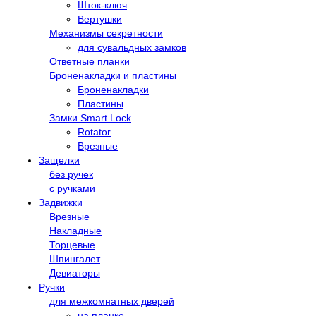
Шток-ключ
Вертушки
Механизмы секретности
для сувальдных замков
Ответные планки
Броненакладки и пластины
Броненакладки
Пластины
Замки Smart Lock
Rotator
Врезные
Защелки
без ручек
с ручками
Задвижки
Врезные
Накладные
Торцевые
Шпингалет
Девиаторы
Ручки
для межкомнатных дверей
на планке