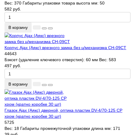
Вес:
370
Габариты упаковки товара высота мм:
50
582 руб.
В корзину
Корпус Ajax (Аякс) врезного замка без ц/механизма CH-09CT
44643
Бэксет (удаление ключевого отверстия):
60 мм
Вес:
583
497 руб.
В корзину
Глазок Ajax (Аякс) дверной, оптика пластик DV-4/70-125 CP
хром (кратно коробке 30 шт)
5725
Вес:
18
Габариты промежуточной упаковки длина мм:
171
39 руб.