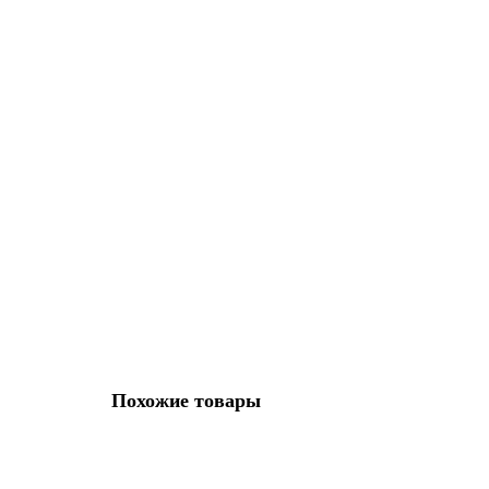
Накладка Fuaro (Фуаро) под цилиндр ET.R.DSS304-02
35699
Вес:
130.21
Габариты промежуточной упаковки длина м
276 руб.
В корзину
Похожие товары