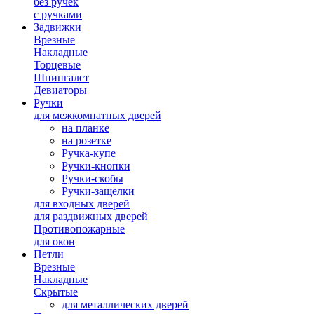
без ручек
с ручками
Задвижки
Врезные
Накладные
Торцевые
Шпингалет
Девиаторы
Ручки
для межкомнатных дверей
на планке
на розетке
Ручка-купе
Ручки-кнопки
Ручки-скобы
Ручки-защелки
для входных дверей
для раздвижных дверей
Противопожарные
для окон
Петли
Врезные
Накладные
Скрытые
для металлических дверей