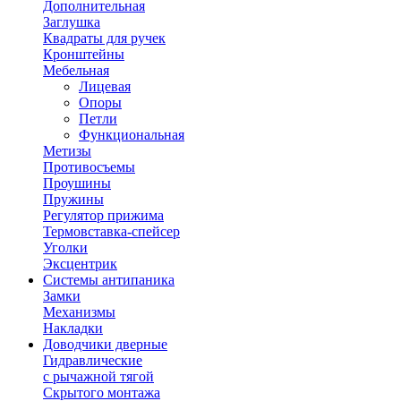
Дополнительная
Заглушка
Квадраты для ручек
Кронштейны
Мебельная
Лицевая
Опоры
Петли
Функциональная
Метизы
Противосъемы
Проушины
Пружины
Регулятор прижима
Термовставка-спейсер
Уголки
Эксцентрик
Системы антипаника
Замки
Механизмы
Накладки
Доводчики дверные
Гидравлические
с рычажной тягой
Скрытого монтажа