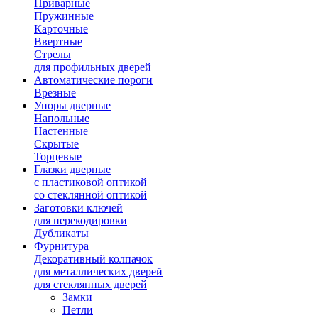
Приварные
Пружинные
Карточные
Ввертные
Стрелы
для профильных дверей
Автоматические пороги
Врезные
Упоры дверные
Напольные
Настенные
Скрытые
Торцевые
Глазки дверные
с пластиковой оптикой
со стеклянной оптикой
Заготовки ключей
для перекодировки
Дубликаты
Фурнитура
Декоративный колпачок
для металлических дверей
для стеклянных дверей
Замки
Петли