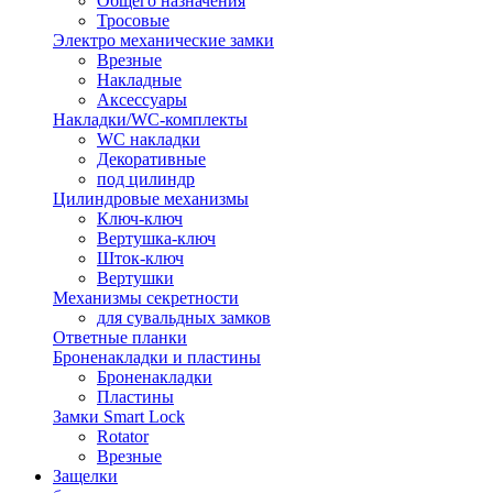
Общего назначения
Тросовые
Электро механические замки
Врезные
Накладные
Аксессуары
Накладки/WC-комплекты
WC накладки
Декоративные
под цилиндр
Цилиндровые механизмы
Ключ-ключ
Вертушка-ключ
Шток-ключ
Вертушки
Механизмы секретности
для сувальдных замков
Ответные планки
Броненакладки и пластины
Броненакладки
Пластины
Замки Smart Lock
Rotator
Врезные
Защелки