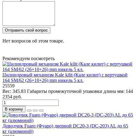
Отправить свой вопрос
Нет вопросов об этом товаре.
Рекомендуем посмотреть
Цилиндровый механизм Kale kilit (Кале килит) с вертушкой
164 SM/62 (26+10+26) mm никель 5 кл.
25559
Вес:
345.83
Габариты промежуточной упаковки длина мм:
144
2354 руб.
В корзину
Доводчик Fuaro (Фуаро) дверной DC20-3 (DC-203) AL до 65
кг (алюминий)