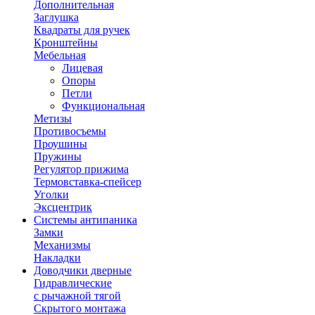
Дополнительная
Заглушка
Квадраты для ручек
Кронштейны
Мебельная
Лицевая
Опоры
Петли
Функциональная
Метизы
Противосъемы
Проушины
Пружины
Регулятор прижима
Термовставка-спейсер
Уголки
Эксцентрик
Системы антипаника
Замки
Механизмы
Накладки
Доводчики дверные
Гидравлические
с рычажной тягой
Скрытого монтажа