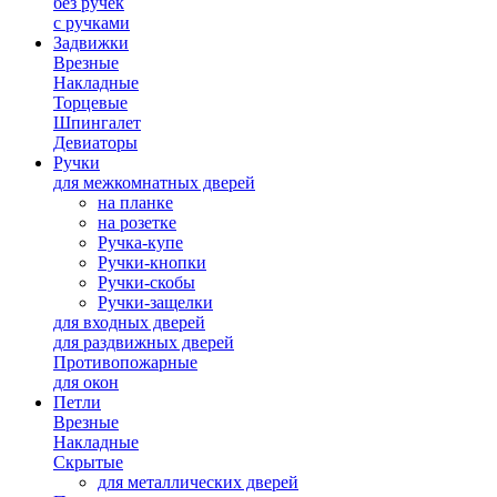
без ручек
с ручками
Задвижки
Врезные
Накладные
Торцевые
Шпингалет
Девиаторы
Ручки
для межкомнатных дверей
на планке
на розетке
Ручка-купе
Ручки-кнопки
Ручки-скобы
Ручки-защелки
для входных дверей
для раздвижных дверей
Противопожарные
для окон
Петли
Врезные
Накладные
Скрытые
для металлических дверей