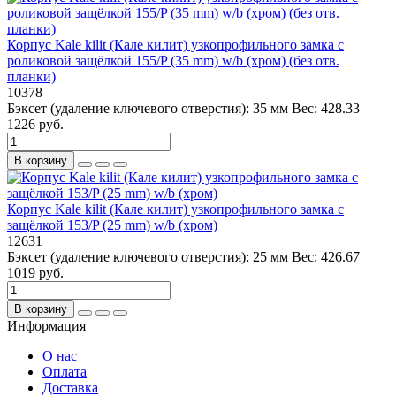
Корпус Kale kilit (Кале килит) узкопрофильного замка с
роликовой защёлкой 155/P (35 mm) w/b (хром) (без отв.
планки)
10378
Бэксет (удаление ключевого отверстия):
35 мм
Вес:
428.33
1226 руб.
В корзину
Корпус Kale kilit (Кале килит) узкопрофильного замка с
защёлкой 153/P (25 mm) w/b (хром)
12631
Бэксет (удаление ключевого отверстия):
25 мм
Вес:
426.67
1019 руб.
В корзину
Информация
О нас
Оплата
Доставка