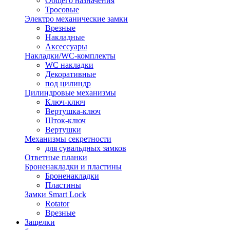
Общего назначения
Тросовые
Электро механические замки
Врезные
Накладные
Аксессуары
Накладки/WC-комплекты
WC накладки
Декоративные
под цилиндр
Цилиндровые механизмы
Ключ-ключ
Вертушка-ключ
Шток-ключ
Вертушки
Механизмы секретности
для сувальдных замков
Ответные планки
Броненакладки и пластины
Броненакладки
Пластины
Замки Smart Lock
Rotator
Врезные
Защелки