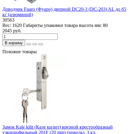
Доводчик Fuaro (Фуаро) дверной DC20-3 (DC-203) AL до 65
кг (алюминий)
30563
Вес:
1620
Габариты упаковки товара высота мм:
80
2045 руб.
В корзину
Похожие товары
Замок Kale kilit (Кале килит) врезной крестообразный
узкопрофильный 201F (20 mm) (никель), 3 кл.