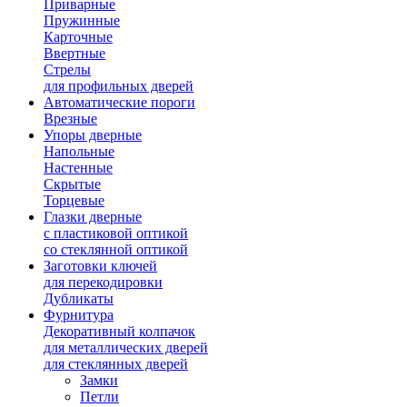
Приварные
Пружинные
Карточные
Ввертные
Стрелы
для профильных дверей
Автоматические пороги
Врезные
Упоры дверные
Напольные
Настенные
Скрытые
Торцевые
Глазки дверные
с пластиковой оптикой
со стеклянной оптикой
Заготовки ключей
для перекодировки
Дубликаты
Фурнитура
Декоративный колпачок
для металлических дверей
для стеклянных дверей
Замки
Петли