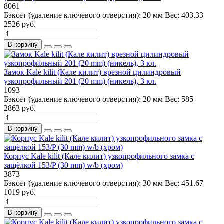
8061
Бэксет (удаление ключевого отверстия):
20 мм
Вес:
403.33
2526 руб.
В корзину
Замок Kale kilit (Кале килит) врезной цилиндровый
узкопрофильный 201 (20 mm) (никель), 3 кл.
1093
Бэксет (удаление ключевого отверстия):
20 мм
Вес:
585
2863 руб.
В корзину
Корпус Kale kilit (Кале килит) узкопрофильного замка с
защёлкой 153/P (30 mm) w/b (хром)
3873
Бэксет (удаление ключевого отверстия):
30 мм
Вес:
451.67
1019 руб.
В корзину