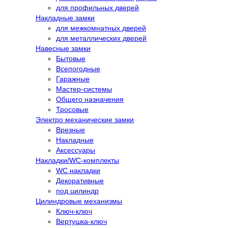
для профильных дверей
Накладные замки
для межкомнатных дверей
для металлических дверей
Навесные замки
Бытовые
Всепогодные
Гаражные
Мастер-системы
Общего назначения
Тросовые
Электро механические замки
Врезные
Накладные
Аксессуары
Накладки/WC-комплекты
WC накладки
Декоративные
под цилиндр
Цилиндровые механизмы
Ключ-ключ
Вертушка-ключ