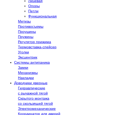
Лицевая
Опоры
Петли
Функциональная
Метизы
Противосъемы
Проушины
Пружины
Регулятор прижима
Термовставка-спейсер
Уголки
Эксцентрик
Системы антипаника
Замки
Механизмы
Накладки
Доводчики дверные
Гидравлические
с рычажной тягой
Скрытого монтажа
со скользящей тягой
Электромеханические
Координатор для дверей