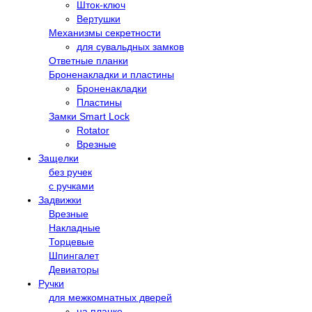
Шток-ключ
Вертушки
Механизмы секретности
для сувальдных замков
Ответные планки
Броненакладки и пластины
Броненакладки
Пластины
Замки Smart Lock
Rotator
Врезные
Защелки
без ручек
с ручками
Задвижки
Врезные
Накладные
Торцевые
Шпингалет
Девиаторы
Ручки
для межкомнатных дверей
на планке