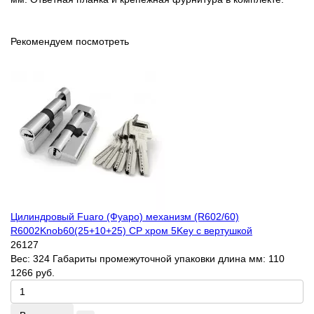
Рекомендуем посмотреть
Цилиндровый Fuaro (Фуаро) механизм (R602/60)
R6002Knob60(25+10+25) CP хром 5Key с вертушкой
26127
Вес:
324
Габариты промежуточной упаковки длина мм:
110
1266 руб.