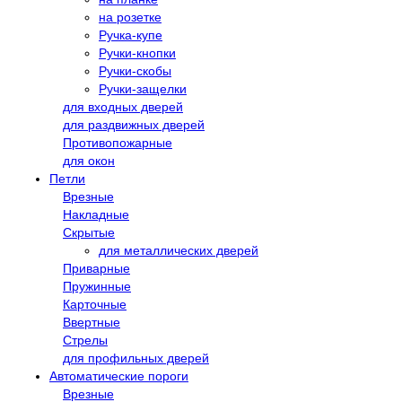
на розетке
Ручка-купе
Ручки-кнопки
Ручки-скобы
Ручки-защелки
для входных дверей
для раздвижных дверей
Противопожарные
для окон
Петли
Врезные
Накладные
Скрытые
для металлических дверей
Приварные
Пружинные
Карточные
Ввертные
Стрелы
для профильных дверей
Автоматические пороги
Врезные