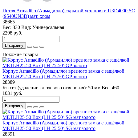
Петля Armadillo (Армадилло) скрытой установки U3D4000 SC
(9540UN3D) мат. хром
38665
Вес:
330
Вид:
Универсальная
2298 руб.
В корзину
Похожие товары
Корпус Armadillo (Армадилло) врезного замка c защёлкой
METLH25-50 Box (LH 25-50) GP золото
28389
Бэксет (удаление ключевого отверстия):
50 мм
Вес:
460
1031 руб.
В корзину
Корпус Armadillo (Армадилло) врезного замка c защёлкой
METLH25-50 Box (LH 25-50) SG мат.золото
28391