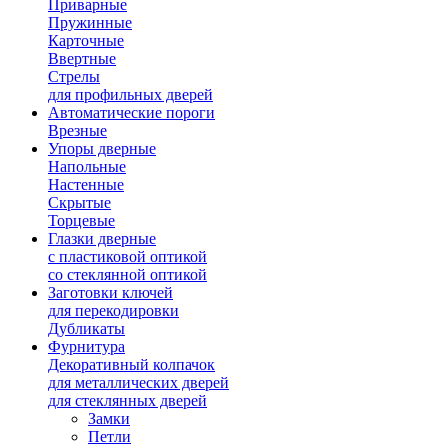
Приварные
Пружинные
Карточные
Ввертные
Стрелы
для профильных дверей
Автоматические пороги
Врезные
Упоры дверные
Напольные
Настенные
Скрытые
Торцевые
Глазки дверные
с пластиковой оптикой
со стеклянной оптикой
Заготовки ключей
для перекодировки
Дубликаты
Фурнитура
Декоративный колпачок
для металлических дверей
для стеклянных дверей
Замки
Петли