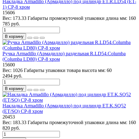
Накладка Armadillo (Армадилло) под цилиндр ET.R.LD54 (ET-
1) CP-8 хром
15606
Вес:
173.33
Габариты промежуточной упаковки длина мм:
160
785 руб.
В корзину
Ручка Armadillo (Армадилло) раздельная R.LD54.Columba
(Columba LD80) CP-8 хром
15600
Вес:
1026
Габариты упаковки товара высота мм:
60
2494 руб.
В корзину
Накладка Armadillo (Армадилло) под цилиндр ET.K.SQ52
(ET/SQ) CP-8 хром
20453
Вес:
183.33
Габариты промежуточной упаковки длина мм:
160
820 руб.