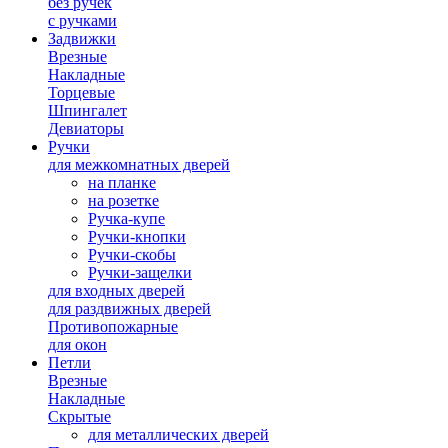
без ручек
с ручками
Задвижки
Врезные
Накладные
Торцевые
Шпингалет
Девиаторы
Ручки
для межкомнатных дверей
на планке
на розетке
Ручка-купе
Ручки-кнопки
Ручки-скобы
Ручки-защелки
для входных дверей
для раздвижных дверей
Противопожарные
для окон
Петли
Врезные
Накладные
Скрытые
для металлических дверей