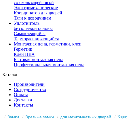
со скользящей тягой
Электромеханические
Координатор для дверей
Тяги к доводчикам
Уплотнитель
без клеевой основы
Самоклеящийся
Терморасширяющийся
Монтажная пена, герметики, клеи
Герметик
Клей ПВА
Бытовая монтажная пена
Профессиональная монтажная пена
Каталог
Производители
Сотрудничество
Оплата
Доставка
Контакты
Замки
Врезные замки
для межкомнатных дверей
Корпу