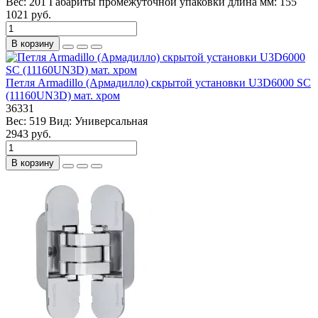
Вес:
201
Габариты промежуточной упаковки длина мм:
155
1021 руб.
В корзину
Петля Armadillo (Армадилло) скрытой установки U3D6000 SC
(11160UN3D) мат. хром
36331
Вес:
519
Вид:
Универсальная
2943 руб.
В корзину