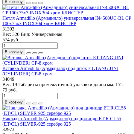
В корзину
Петля Armadillo (Армадилло) универсальная IN4500UC-BL CP
100x75x3 INOX304 хром БЛИСТЕР
31393
Вес:
320
Вид:
Универсальная
574 руб.
В корзину
Вставка Armadillo (Армадилло) под шток ET.TANG.UNI
(CYLINDER) СP-8 хром
34049
Вес:
19
Габариты промежуточной упаковки длина мм:
155
79 руб.
В корзину
Накладка Armadillo (Армадилло) под цилиндр ET.R.CL55
(ET/CL) SILVER-925 серебро 925
32973