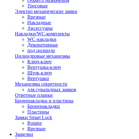
Общего назначения
Тросовые
Электро механические замки
Врезные
Накладные
Аксессуары
Накладки/WC-комплекты
WC накладки
Декоративные
под цилиндр
Цилиндровые механизмы
Ключ-ключ
Вертушка-ключ
Шток-ключ
Вертушки
Механизмы секретности
для сувальдных замков
Ответные планки
Броненакладки и пластины
Броненакладки
Пластины
Замки Smart Lock
Rotator
Врезные
Защелки