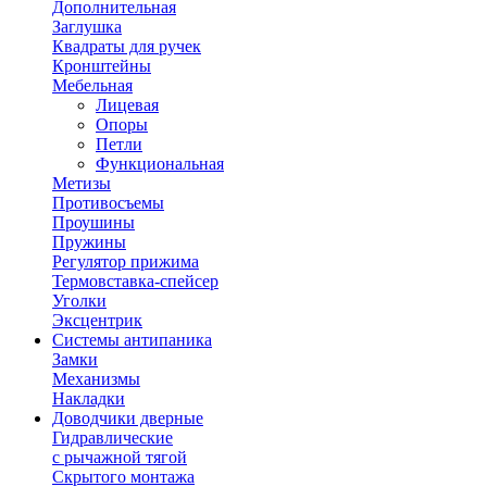
Дополнительная
Заглушка
Квадраты для ручек
Кронштейны
Мебельная
Лицевая
Опоры
Петли
Функциональная
Метизы
Противосъемы
Проушины
Пружины
Регулятор прижима
Термовставка-спейсер
Уголки
Эксцентрик
Системы антипаника
Замки
Механизмы
Накладки
Доводчики дверные
Гидравлические
с рычажной тягой
Скрытого монтажа