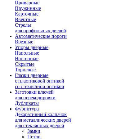
Приварные
Пружинные
Карточные
Ввертные
Стрелы
для профильных дверей
Автоматические пороги
Врезные
Упоры дверные
Напольные
Настенные
Скрытые
Торцевые
Глазки дверные
с пластиковой оптикой
со стеклянной оптикой
Заготовки ключей
для перекодировки
Дубликаты
Фурнитура
Декоративный колпачок
для металлических дверей
для стеклянных дверей
Замки
Петли