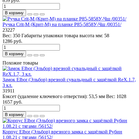
859 руб.
В корзину
Ручка Crit-M (Крит-М) на планке Р85-5858У-Чш /00351/
23227
Вес:
350
Габариты упаковки товара высота мм:
58
1286 руб.
В корзину
Похожие товары
Замок Elbor (Эльбор) врезной сувальдный с защёлкой RеХ.1.7,
3 кл.
31911
Бэксет (удаление ключевого отверстия):
53,5 мм
Вес:
1028
1657 руб.
В корзину
Корпус Elbor (Эльбор) врезного замка с защёлкой Рубин
1.08.21 с тягами /56152/