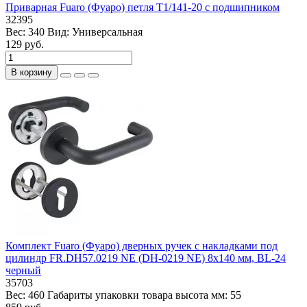
Приварная Fuaro (Фуаро) петля T1/141-20 с подшипником
32395
Вес:
340
Вид:
Универсальная
129 руб.
В корзину
Комплект Fuaro (Фуаро) дверных ручек с накладками под
цилиндр FR.DH57.0219 NE (DH-0219 NE) 8x140 мм, BL-24
черный
35703
Вес:
460
Габариты упаковки товара высота мм:
55