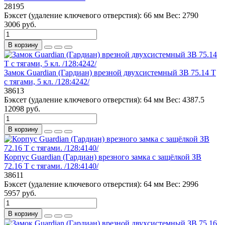
28195
Бэксет (удаление ключевого отверстия):
66 мм
Вес:
2790
3006 руб.
В корзину
Замок Guardian (Гардиан) врезной двухсистемный ЗВ 75.14 Т
с тягами, 5 кл. /128:4242/
38613
Бэксет (удаление ключевого отверстия):
64 мм
Вес:
4387.5
12098 руб.
В корзину
Корпус Guardian (Гардиан) врезного замка с защёлкой ЗВ
72.16 Т с тягами. /128:4140/
38611
Бэксет (удаление ключевого отверстия):
64 мм
Вес:
2996
5957 руб.
В корзину