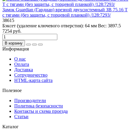
Замок Guardian (Гардиан) врезной двухсистемный ЗВ 75.16 Т
с тягами (без защиты, с торцевой планкой) /128:7293/
38615
Бэксет (удаление ключевого отверстия):
64 мм
Вес:
3897.5
7254 руб.
В корзину
Информация
О нас
Оплата
Доставка
Сотрудничество
HTML-карта сайта
Полезное
Производители
Политика безопасности
Контакты и схема проезда
Статьи
Каталог