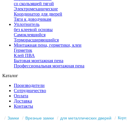
со скользящей тягой
Электромеханические
Координатор для дверей
Тяги к доводчикам
Уплотнитель
без клеевой основы
Самоклеящийся
Терморасширяющийся
Монтажная пена, герметики, клеи
Герметик
Клей ПВА
Бытовая монтажная пена
Профессиональная монтажная пена
Каталог
Производители
Сотрудничество
Оплата
Доставка
Контакты
Замки
Врезные замки
для металлических дверей
Корпу