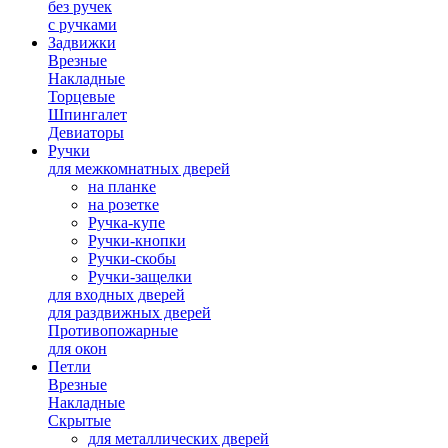
без ручек
с ручками
Задвижки
Врезные
Накладные
Торцевые
Шпингалет
Девиаторы
Ручки
для межкомнатных дверей
на планке
на розетке
Ручка-купе
Ручки-кнопки
Ручки-скобы
Ручки-защелки
для входных дверей
для раздвижных дверей
Противопожарные
для окон
Петли
Врезные
Накладные
Скрытые
для металлических дверей