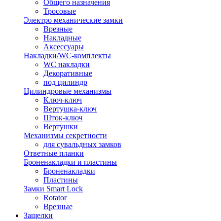
Общего назначения
Тросовые
Электро механические замки
Врезные
Накладные
Аксессуары
Накладки/WC-комплекты
WC накладки
Декоративные
под цилиндр
Цилиндровые механизмы
Ключ-ключ
Вертушка-ключ
Шток-ключ
Вертушки
Механизмы секретности
для сувальдных замков
Ответные планки
Броненакладки и пластины
Броненакладки
Пластины
Замки Smart Lock
Rotator
Врезные
Защелки