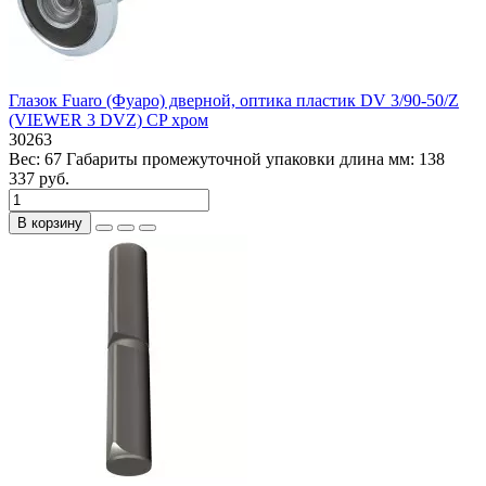
Глазок Fuaro (Фуаро) дверной, оптика пластик DV 3/90-50/Z
(VIEWER 3 DVZ) CP хром
30263
Вес:
67
Габариты промежуточной упаковки длина мм:
138
337 руб.
В корзину