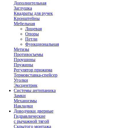
Дополнительная
Заглушка
Квадраты для ручек
Кронштейны
Мебельная
Лицевая
Опоры
Петли
Функциональная
Метизы
Противосъемы
Проушины
Пружины
Регулятор прижима
Термовставка-спейсер
Уголки
Эксцентрик
Системы антипаника
Замки
Механизмы
Накладки
Доводчики дверные
Гидравлические
с рычажной тягой
Скрытого монтажа