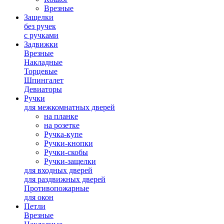
Врезные
Защелки
без ручек
с ручками
Задвижки
Врезные
Накладные
Торцевые
Шпингалет
Девиаторы
Ручки
для межкомнатных дверей
на планке
на розетке
Ручка-купе
Ручки-кнопки
Ручки-скобы
Ручки-защелки
для входных дверей
для раздвижных дверей
Противопожарные
для окон
Петли
Врезные