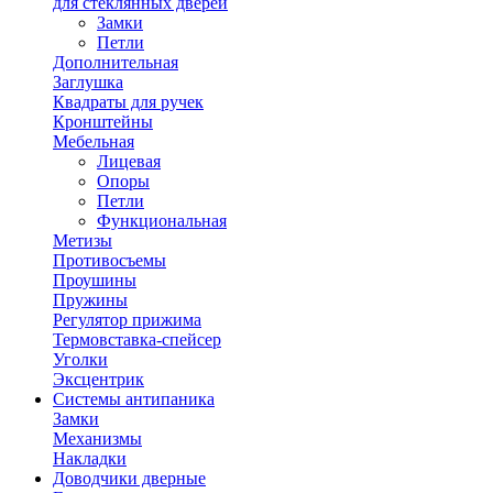
для стеклянных дверей
Замки
Петли
Дополнительная
Заглушка
Квадраты для ручек
Кронштейны
Мебельная
Лицевая
Опоры
Петли
Функциональная
Метизы
Противосъемы
Проушины
Пружины
Регулятор прижима
Термовставка-спейсер
Уголки
Эксцентрик
Системы антипаника
Замки
Механизмы
Накладки
Доводчики дверные