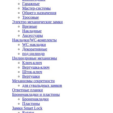
Гаражные
Мастер-системы
Общего назначения
Тросовые
Электро механические замки
Врезные
Накладные
Аксессуары
Накладки/WC-комплекты
WC накладки
Декоративные
под цилиндр
Цилиндровые механизмы
Ключ-ключ
Вертушка-ключ
Шток-ключ
Вертушки
Механизмы секретности
для сувальдных замков
Ответные планки
Броненакладки и пластины
Броненакладки
Пластины
Замки Smart Lock
Rotator