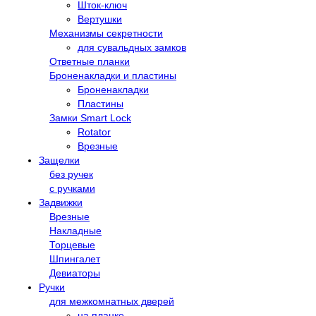
Шток-ключ
Вертушки
Механизмы секретности
для сувальдных замков
Ответные планки
Броненакладки и пластины
Броненакладки
Пластины
Замки Smart Lock
Rotator
Врезные
Защелки
без ручек
с ручками
Задвижки
Врезные
Накладные
Торцевые
Шпингалет
Девиаторы
Ручки
для межкомнатных дверей
на планке