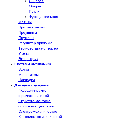
Лицевая
Опоры
Петли
Функциональная
Метизы
Противосъемы
Проушины
Пружины
Регулятор прижима
Термовставка-спейсер
Уголки
Эксцентрик
Системы антипаника
Замки
Механизмы
Накладки
Доводчики дверные
Гидравлические
с рычажной тягой
Скрытого монтажа
со скользящей тягой
Электромеханические
Координатор для дверей