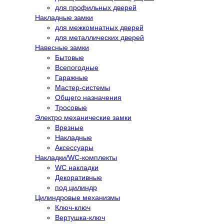
для профильных дверей
Накладные замки
для межкомнатных дверей
для металлических дверей
Навесные замки
Бытовые
Всепогодные
Гаражные
Мастер-системы
Общего назначения
Тросовые
Электро механические замки
Врезные
Накладные
Аксессуары
Накладки/WC-комплекты
WC накладки
Декоративные
под цилиндр
Цилиндровые механизмы
Ключ-ключ
Вертушка-ключ