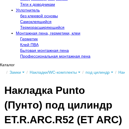
Тяги к доводчикам
Уплотнитель
без клеевой основы
Самоклеящийся
Терморасширяющийся
Монтажная пена, герметики, клеи
Герметик
Клей ПВА
Бытовая монтажная пена
Профессиональная монтажная пена
Каталог
Замки
Накладки/WC-комплекты
под цилиндр
Накла
Накладка Punto
(Пунто) под цилиндр
ET.R.ARC.R52 (ET ARC)