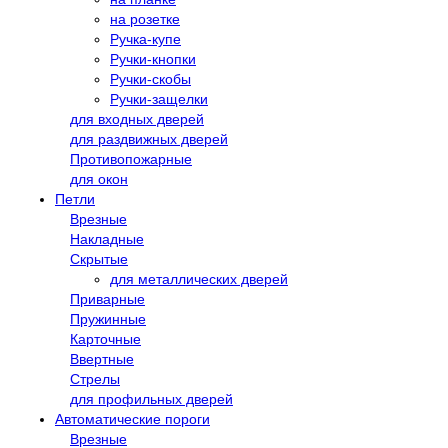
на розетке
Ручка-купе
Ручки-кнопки
Ручки-скобы
Ручки-защелки
для входных дверей
для раздвижных дверей
Противопожарные
для окон
Петли
Врезные
Накладные
Скрытые
для металлических дверей
Приварные
Пружинные
Карточные
Ввертные
Стрелы
для профильных дверей
Автоматические пороги
Врезные