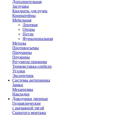
Дополнительная
Заглушка
Квадраты для ручек
Кронштейны
Мебельная
Лицевая
Опоры
Петли
Функциональная
Метизы
Противосъемы
Проушины
Пружины
Регулятор прижима
Термовставка-спейсер
Уголки
Эксцентрик
Системы антипаника
Замки
Механизмы
Накладки
Доводчики дверные
Гидравлические
с рычажной тягой
Скрытого монтажа