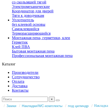
со скользящей тягой
Электромеханические
Координатор для дверей
Тяги к доводчикам
Уплотнитель
без клеевой основы
Самоклеящийся
Терморасширяющийся
Монтажная пена, герметики, клеи
Герметик
Клей ПВА
Бытовая монтажная пена
Профессиональная монтажная пена
Каталог
Производители
Сотрудничество
Оплата
Доставка
Контакты
×
Замки
Накладки/WC-комплекты
под цилиндр
Накладка F