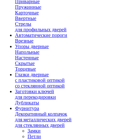
Приварные
Пружинные
Карточные
Ввертные
Стрелы
для профильных дверей
Автоматические пороги
Врезные
Упоры дверные
Напольные
Настенные
Скрытые
Торцевые
Глазки дверные
с пластиковой оптикой
со стеклянной оптикой
Заготовки ключей
для перекодировки
Дубликаты
Фурнитура
Декоративный колпачок
для металлических дверей
для стеклянных дверей
Замки
Петли