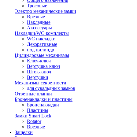
Общего назначения
Тросовые
Электро механические замки
Врезные
Накладные
Аксессуары
Накладки/WC-комплекты
WC накладки
Декоративные
под цилиндр
Цилиндровые механизмы
Ключ-ключ
Вертушка-ключ
Шток-ключ
Вертушки
Механизмы секретности
для сувальдных замков
Ответные планки
Броненакладки и пластины
Броненакладки
Пластины
Замки Smart Lock
Rotator
Врезные
Защелки