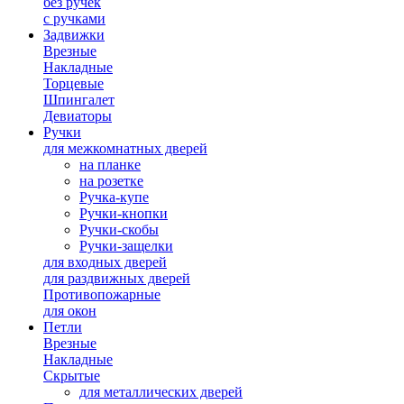
без ручек
с ручками
Задвижки
Врезные
Накладные
Торцевые
Шпингалет
Девиаторы
Ручки
для межкомнатных дверей
на планке
на розетке
Ручка-купе
Ручки-кнопки
Ручки-скобы
Ручки-защелки
для входных дверей
для раздвижных дверей
Противопожарные
для окон
Петли
Врезные
Накладные
Скрытые
для металлических дверей