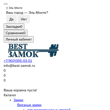
Эль-Монте
Ваш город —
Эль-Монте
?
Закладки
0
Сравнение
0
Личный кабинет
+7(903)005-03-01
info@best-zamok.ru
0
0
0
Ваша корзина пуста!
Каталог
Замки
Врезные замки
для межкомнатных дверей