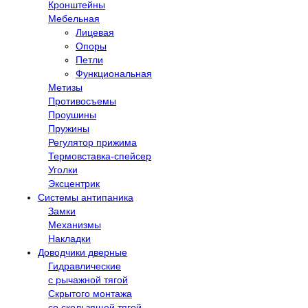
Кронштейны
Мебельная
Лицевая
Опоры
Петли
Функциональная
Метизы
Противосъемы
Проушины
Пружины
Регулятор прижима
Термовставка-спейсер
Уголки
Эксцентрик
Системы антипаника
Замки
Механизмы
Накладки
Доводчики дверные
Гидравлические
с рычажной тягой
Скрытого монтажа
со скользящей тягой