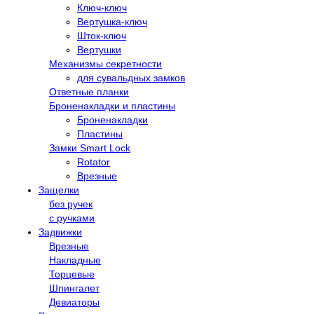
Ключ-ключ
Вертушка-ключ
Шток-ключ
Вертушки
Механизмы секретности
для сувальдных замков
Ответные планки
Броненакладки и пластины
Броненакладки
Пластины
Замки Smart Lock
Rotator
Врезные
Защелки
без ручек
с ручками
Задвижки
Врезные
Накладные
Торцевые
Шпингалет
Девиаторы