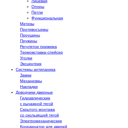
Лицевая
Опоры
Петли
Функциональная
Метизы
Противосъемы
Проушины
Пружины
Регулятор прижима
Термовставка-спейсер
Уголки
Эксцентрик
Системы антипаника
Замки
Механизмы
Накладки
Доводчики дверные
Гидравлические
с рычажной тягой
Скрытого монтажа
со скользящей тягой
Электромеханические
Координатор для дверей