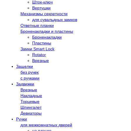
Шток-ключ
Вертушки
Механизмы секретности
для сувальдных замков
Ответные планки
Броненакладки и пластины
Броненакладки
Пластины
Замки Smart Lock
Rotator
Врезные
Защелки
без ручек
с ручками
Задвижки
Врезные
Накладные
Торцевые
Шпингалет
Девиаторы
Ручки
для межкомнатных дверей
на планке