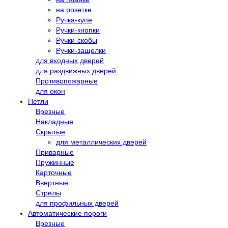
на розетке
Ручка-купе
Ручки-кнопки
Ручки-скобы
Ручки-защелки
для входных дверей
для раздвижных дверей
Противопожарные
для окон
Петли
Врезные
Накладные
Скрытые
для металлических дверей
Приварные
Пружинные
Карточные
Ввертные
Стрелы
для профильных дверей
Автоматические пороги
Врезные