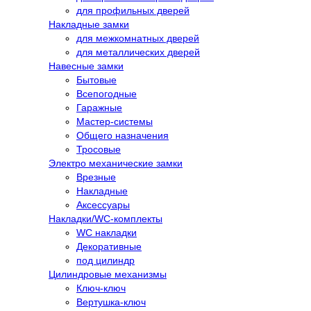
для профильных дверей
Накладные замки
для межкомнатных дверей
для металлических дверей
Навесные замки
Бытовые
Всепогодные
Гаражные
Мастер-системы
Общего назначения
Тросовые
Электро механические замки
Врезные
Накладные
Аксессуары
Накладки/WC-комплекты
WC накладки
Декоративные
под цилиндр
Цилиндровые механизмы
Ключ-ключ
Вертушка-ключ