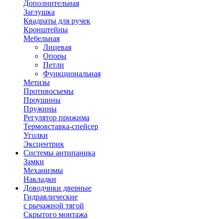
Дополнительная
Заглушка
Квадраты для ручек
Кронштейны
Мебельная
Лицевая
Опоры
Петли
Функциональная
Метизы
Противосъемы
Проушины
Пружины
Регулятор прижима
Термовставка-спейсер
Уголки
Эксцентрик
Системы антипаника
Замки
Механизмы
Накладки
Доводчики дверные
Гидравлические
с рычажной тягой
Скрытого монтажа