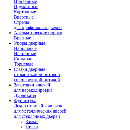
Приварные
Пружинные
Карточные
Ввертные
Стрелы
для профильных дверей
Автоматические пороги
Врезные
Упоры дверные
Напольные
Настенные
Скрытые
Торцевые
Глазки дверные
с пластиковой оптикой
со стеклянной оптикой
Заготовки ключей
для перекодировки
Дубликаты
Фурнитура
Декоративный колпачок
для металлических дверей
для стеклянных дверей
Замки
Петли