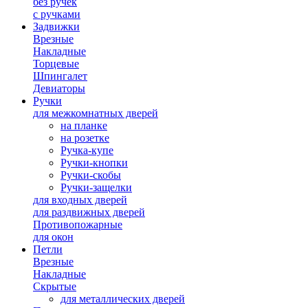
без ручек
с ручками
Задвижки
Врезные
Накладные
Торцевые
Шпингалет
Девиаторы
Ручки
для межкомнатных дверей
на планке
на розетке
Ручка-купе
Ручки-кнопки
Ручки-скобы
Ручки-защелки
для входных дверей
для раздвижных дверей
Противопожарные
для окон
Петли
Врезные
Накладные
Скрытые
для металлических дверей