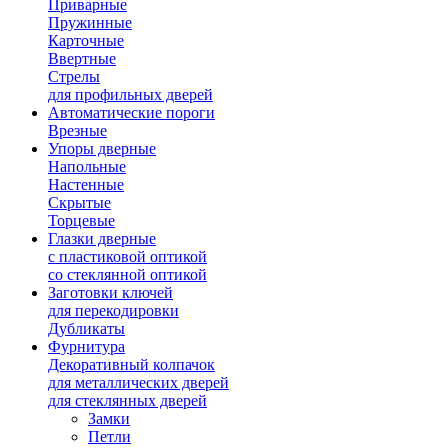
Приварные
Пружинные
Карточные
Ввертные
Стрелы
для профильных дверей
Автоматические пороги
Врезные
Упоры дверные
Напольные
Настенные
Скрытые
Торцевые
Глазки дверные
с пластиковой оптикой
со стеклянной оптикой
Заготовки ключей
для перекодировки
Дубликаты
Фурнитура
Декоративный колпачок
для металлических дверей
для стеклянных дверей
Замки
Петли