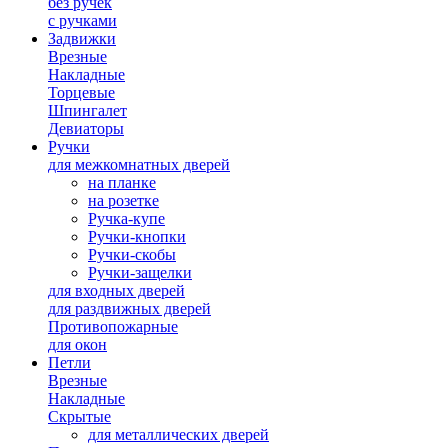
без ручек
с ручками
Задвижки
Врезные
Накладные
Торцевые
Шпингалет
Девиаторы
Ручки
для межкомнатных дверей
на планке
на розетке
Ручка-купе
Ручки-кнопки
Ручки-скобы
Ручки-защелки
для входных дверей
для раздвижных дверей
Противопожарные
для окон
Петли
Врезные
Накладные
Скрытые
для металлических дверей