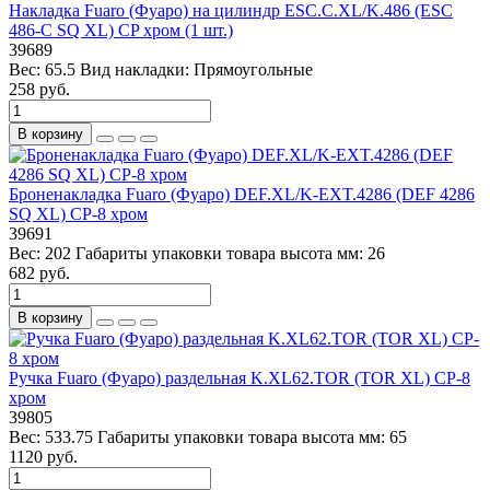
Накладка Fuaro (Фуаро) на цилиндр ESC.C.XL/K.486 (ESC
486-C SQ XL) CP хром (1 шт.)
39689
Вес:
65.5
Вид накладки:
Прямоугольные
258 руб.
В корзину
Броненакладка Fuaro (Фуаро) DEF.XL/K-EXT.4286 (DEF 4286
SQ XL) CP-8 хром
39691
Вес:
202
Габариты упаковки товара высота мм:
26
682 руб.
В корзину
Ручка Fuaro (Фуаро) раздельная K.XL62.TOR (TOR XL) CP-8
хром
39805
Вес:
533.75
Габариты упаковки товара высота мм:
65
1120 руб.