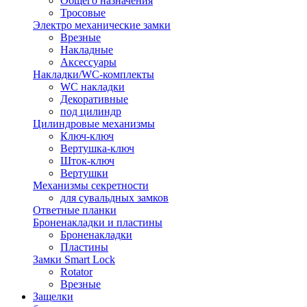
Общего назначения
Тросовые
Электро механические замки
Врезные
Накладные
Аксессуары
Накладки/WC-комплекты
WC накладки
Декоративные
под цилиндр
Цилиндровые механизмы
Ключ-ключ
Вертушка-ключ
Шток-ключ
Вертушки
Механизмы секретности
для сувальдных замков
Ответные планки
Броненакладки и пластины
Броненакладки
Пластины
Замки Smart Lock
Rotator
Врезные
Защелки