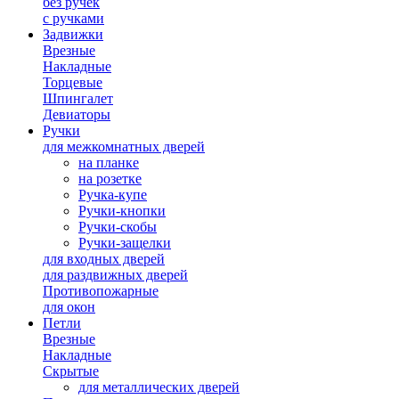
без ручек
с ручками
Задвижки
Врезные
Накладные
Торцевые
Шпингалет
Девиаторы
Ручки
для межкомнатных дверей
на планке
на розетке
Ручка-купе
Ручки-кнопки
Ручки-скобы
Ручки-защелки
для входных дверей
для раздвижных дверей
Противопожарные
для окон
Петли
Врезные
Накладные
Скрытые
для металлических дверей