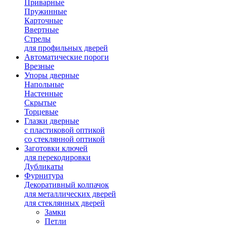
Приварные
Пружинные
Карточные
Ввертные
Стрелы
для профильных дверей
Автоматические пороги
Врезные
Упоры дверные
Напольные
Настенные
Скрытые
Торцевые
Глазки дверные
с пластиковой оптикой
со стеклянной оптикой
Заготовки ключей
для перекодировки
Дубликаты
Фурнитура
Декоративный колпачок
для металлических дверей
для стеклянных дверей
Замки
Петли