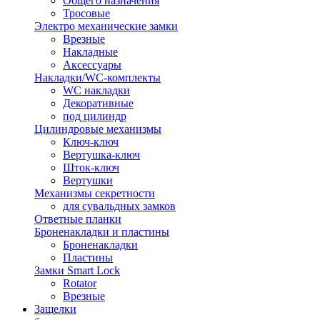
Общего назначения
Тросовые
Электро механические замки
Врезные
Накладные
Аксессуары
Накладки/WC-комплекты
WC накладки
Декоративные
под цилиндр
Цилиндровые механизмы
Ключ-ключ
Вертушка-ключ
Шток-ключ
Вертушки
Механизмы секретности
для сувальдных замков
Ответные планки
Броненакладки и пластины
Броненакладки
Пластины
Замки Smart Lock
Rotator
Врезные
Защелки