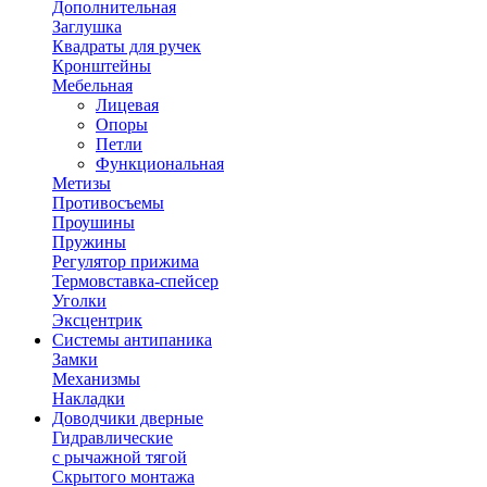
Дополнительная
Заглушка
Квадраты для ручек
Кронштейны
Мебельная
Лицевая
Опоры
Петли
Функциональная
Метизы
Противосъемы
Проушины
Пружины
Регулятор прижима
Термовставка-спейсер
Уголки
Эксцентрик
Системы антипаника
Замки
Механизмы
Накладки
Доводчики дверные
Гидравлические
с рычажной тягой
Скрытого монтажа