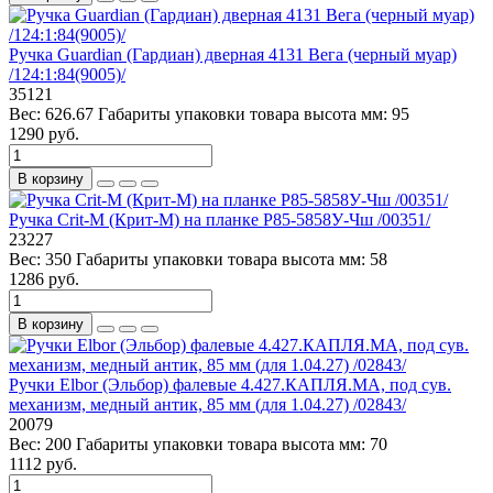
Ручка Guardian (Гардиан) дверная 4131 Вега (черный муар)
/124:1:84(9005)/
35121
Вес:
626.67
Габариты упаковки товара высота мм:
95
1290 руб.
В корзину
Ручка Crit-M (Крит-М) на планке Р85-5858У-Чш /00351/
23227
Вес:
350
Габариты упаковки товара высота мм:
58
1286 руб.
В корзину
Ручки Elbor (Эльбор) фалевые 4.427.КАПЛЯ.МА, под сув.
механизм, медный антик, 85 мм (для 1.04.27) /02843/
20079
Вес:
200
Габариты упаковки товара высота мм:
70
1112 руб.