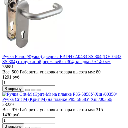
Ручка Fuaro (Фуаро) дверная FP.DH72.0433 SS 304 (DH-0433
SS 304) с пружиной,нержавейка 304, квадрат 9x140 мм
35681
Вес:
500
Габариты упаковки товара высота мм:
80
1291 руб.
В корзину
Ручка Crit-M (Крит-М) на планке Р85-5858У-Хш /00350/
23229
Вес:
970
Габариты упаковки товара высота мм:
315
1430 руб.
В корзину