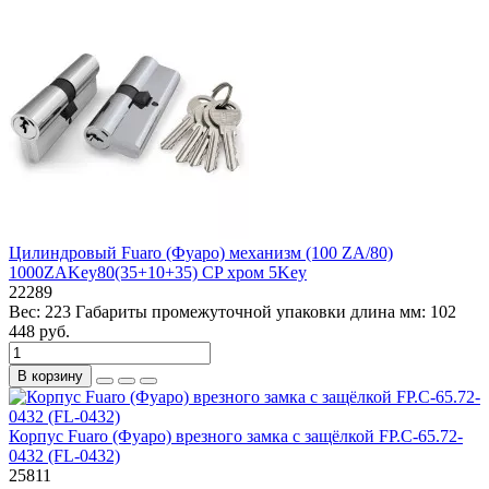
Цилиндровый Fuaro (Фуаро) механизм (100 ZA/80)
1000ZAKey80(35+10+35) CP хром 5Key
22289
Вес:
223
Габариты промежуточной упаковки длина мм:
102
448 руб.
В корзину
Корпус Fuaro (Фуаро) врезного замка c защёлкой FP.C-65.72-
0432 (FL-0432)
25811