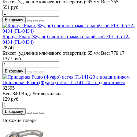
Бэксет (удаление ключевого отверстия):
65 мм
Вес:
755
551 руб.
В корзину
Корпус Fuaro (Фуаро) врезного замка c защёлкой FP.C-65.72-
0434 (FL-0434)
28747
Бэксет (удаление ключевого отверстия):
65 мм
Вес:
779.17
1377 руб.
В корзину
Приварная Fuaro (Фуаро) петля T1/141-20 с подшипником
32395
Вес:
340
Вид:
Универсальная
129 руб.
В корзину
Похожие товары