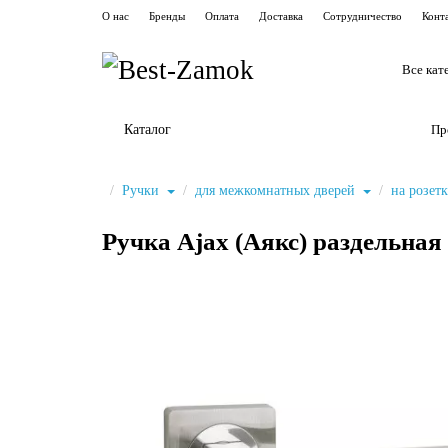
О нас
Бренды
Оплата
Доставка
Сотрудничество
Конт
Все кат
Каталог
Пр
Ручки
для межкомнатных дверей
на розет
Ручка Ajax (Аякс) раздельна