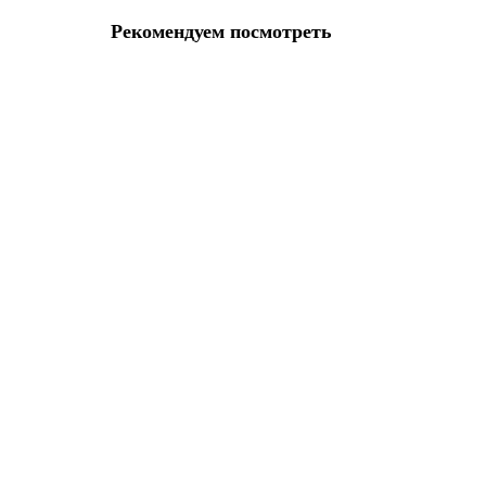
Рекомендуем посмотреть
Петля Ajax (Аякс) универсальная IN4000U SN (4B/P 10
38121
Вес:
160
Вид:
Универсальная
102 руб.