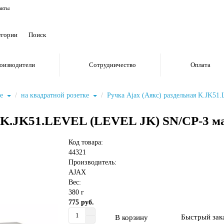
акты
егории
оизводители
Сотрудничество
Оплата
ке
на квадратной розетке
Ручка Ajax (Аякс) раздельная K.JK5
я K.JK51.LEVEL (LEVEL JK) SN/CP-3 м
Код товара:
44321
Производитель:
AJAX
Вес:
380 г
775 руб.
Быстрый зак
В корзину