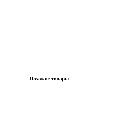
Корпус Ajax (Аякс) врезного замка с защелкой MAGNL
47919
Бэксет (удаление ключевого отверстия):
50 мм
Вес:
420
557 руб.
В корзину
Похожие товары
Ручка Ajax (Аякс) раздельная K.JK51.LEVEL (LEVEL 
44323