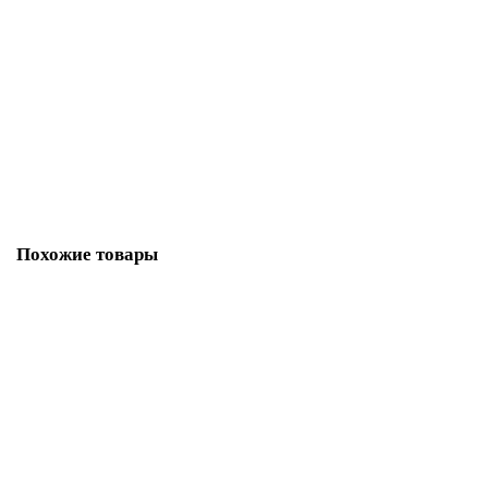
Накладка Fuaro (Фуаро) под цилиндр ET.K.SL52 (ET SL) GR-23 графит
44319
482 руб.
В корзину
Похожие товары
Ручка Ajax (Аякс) раздельная K.JK51.EVO (EVO JK) SSC-16 сатин.хром
43287
793 руб.