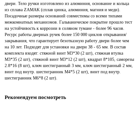
двери. Тело ручки изготовлено из алюминия, основание и кольца
из сплава ZAMAK (сплав цинка, алюминия, магния и меди).
Посадочные размеры оснований совместимы со всеми типами
межкомнатных механизмов. Гальваническое покрытие прошло тест
на устойчивость к коррозии в соляном тумане - более 96 часов.
Ресурс работы дверных ручек более 150 000 циклов открывания/
закрывания, что гарантирует безотказную работу двери более чем
на 10 лет. Подходят для установки на двери 38 - 65 мм. В состав
комплекта входят: стяжной винт М3*30 (2 шт), стяжная втулка
М3*35 (2 шт), стяжной винт М3*12 (2 шт), квадрат 8*105, саморезы
2.8*16 (8 шт), ключ шестигранный 3 мм, ключ шестигранный 2 мм,
винт под внутр. шестигранник М4*5 (2 шт), винт под внутр.
шестигранник М6*8 (2 шт).
Рекомендуем посмотреть
Петля Fuaro (Фуаро) универсальная IN4400U GR (4BB 100x75x2,5)