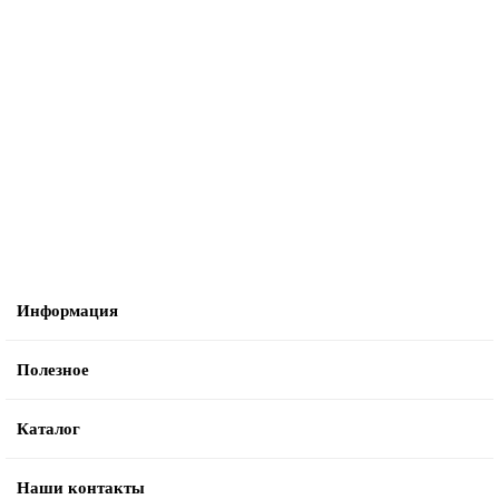
Ручка Fuaro (Фуаро) раздельная K.DM51.FLOW (FLOW DM) SSG-39
сатинированное золото
46683
2702 руб.
В корзину
Информация
Полезное
Каталог
Наши контакты