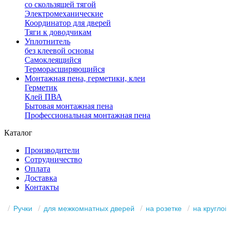
со скользящей тягой
Электромеханические
Координатор для дверей
Тяги к доводчикам
Уплотнитель
без клеевой основы
Самоклеящийся
Терморасширяющийся
Монтажная пена, герметики, клеи
Герметик
Клей ПВА
Бытовая монтажная пена
Профессиональная монтажная пена
Каталог
Производители
Сотрудничество
Оплата
Доставка
Контакты
Ручки
для межкомнатных дверей
на розетке
на круглой