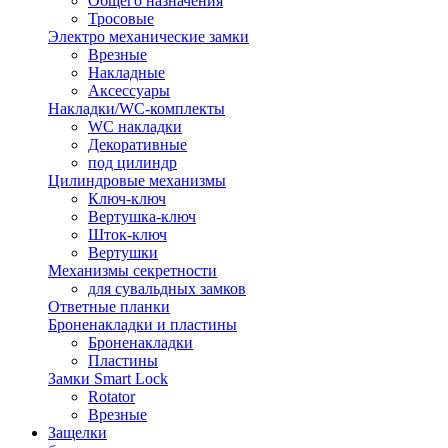
Общего назначения
Тросовые
Электро механические замки
Врезные
Накладные
Аксессуары
Накладки/WC-комплекты
WC накладки
Декоративные
под цилиндр
Цилиндровые механизмы
Ключ-ключ
Вертушка-ключ
Шток-ключ
Вертушки
Механизмы секретности
для сувальдных замков
Ответные планки
Броненакладки и пластины
Броненакладки
Пластины
Замки Smart Lock
Rotator
Врезные
Защелки