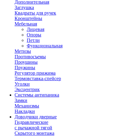
Дополнительная
Заглушка
Квадраты для ручек
Кронштейны
Мебельная
Лицевая
Опоры
Петли
Функциональная
Метизы
Противосъемы
Проушины
Пружины
Регулятор прижима
Термовставка-спейсер
Уголки
Эксцентрик
Системы антипаника
Замки
Механизмы
Накладки
Доводчики дверные
Гидравлические
с рычажной тягой
Скрытого монтажа