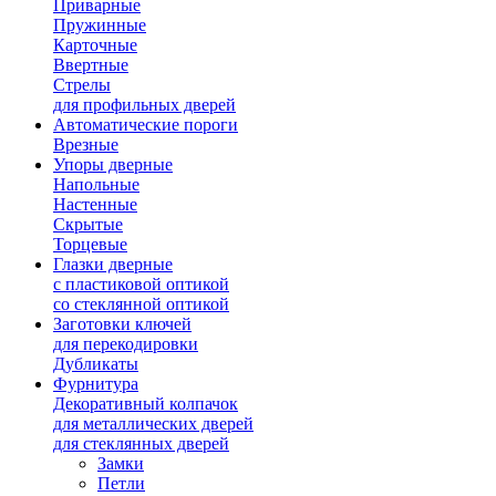
Приварные
Пружинные
Карточные
Ввертные
Стрелы
для профильных дверей
Автоматические пороги
Врезные
Упоры дверные
Напольные
Настенные
Скрытые
Торцевые
Глазки дверные
с пластиковой оптикой
со стеклянной оптикой
Заготовки ключей
для перекодировки
Дубликаты
Фурнитура
Декоративный колпачок
для металлических дверей
для стеклянных дверей
Замки
Петли