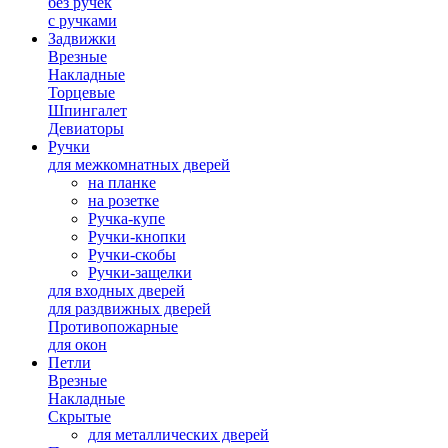
без ручек
с ручками
Задвижки
Врезные
Накладные
Торцевые
Шпингалет
Девиаторы
Ручки
для межкомнатных дверей
на планке
на розетке
Ручка-купе
Ручки-кнопки
Ручки-скобы
Ручки-защелки
для входных дверей
для раздвижных дверей
Противопожарные
для окон
Петли
Врезные
Накладные
Скрытые
для металлических дверей