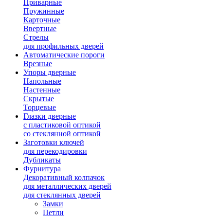
Приварные
Пружинные
Карточные
Ввертные
Стрелы
для профильных дверей
Автоматические пороги
Врезные
Упоры дверные
Напольные
Настенные
Скрытые
Торцевые
Глазки дверные
с пластиковой оптикой
со стеклянной оптикой
Заготовки ключей
для перекодировки
Дубликаты
Фурнитура
Декоративный колпачок
для металлических дверей
для стеклянных дверей
Замки
Петли