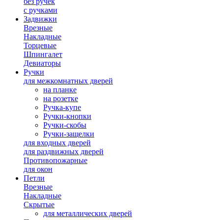
без ручек
с ручками
Задвижки
Врезные
Накладные
Торцевые
Шпингалет
Девиаторы
Ручки
для межкомнатных дверей
на планке
на розетке
Ручка-купе
Ручки-кнопки
Ручки-скобы
Ручки-защелки
для входных дверей
для раздвижных дверей
Противопожарные
для окон
Петли
Врезные
Накладные
Скрытые
для металлических дверей