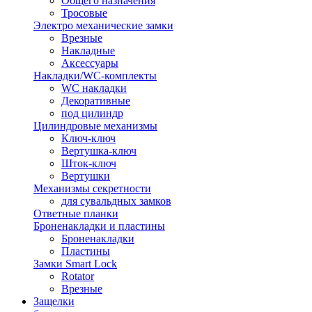
Общего назначения
Тросовые
Электро механические замки
Врезные
Накладные
Аксессуары
Накладки/WC-комплекты
WC накладки
Декоративные
под цилиндр
Цилиндровые механизмы
Ключ-ключ
Вертушка-ключ
Шток-ключ
Вертушки
Механизмы секретности
для сувальдных замков
Ответные планки
Броненакладки и пластины
Броненакладки
Пластины
Замки Smart Lock
Rotator
Врезные
Защелки