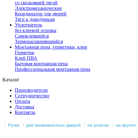
со скользящей тягой
Электромеханические
Координатор для дверей
Тяги к доводчикам
Уплотнитель
без клеевой основы
Самоклеящийся
Терморасширяющийся
Монтажная пена, герметики, клеи
Герметик
Клей ПВА
Бытовая монтажная пена
Профессиональная монтажная пена
Каталог
Производители
Сотрудничество
Оплата
Доставка
Контакты
Ручки
для межкомнатных дверей
на розетке
на круглой