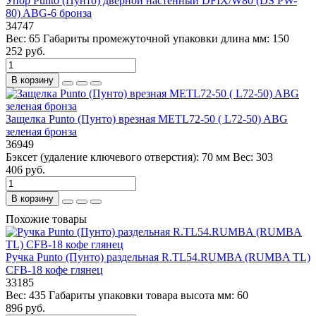
Упор Punto (Пунто) дверной настенный DFIX/W80 (DS PW-
80) ABG-6 бронза
34747
Вес:
65
Габариты промежуточной упаковки длина мм:
150
252 руб.
В корзину
Защелка Punto (Пунто) врезная METL72-50 ( L72-50) ABG
зеленая бронза
36949
Бэксет (удаление ключевого отверстия):
70 мм
Вес:
303
406 руб.
В корзину
Похожие товары
Ручка Punto (Пунто) раздельная R.TL54.RUMBA (RUMBA TL)
CFB-18 кофе глянец
33185
Вес:
435
Габариты упаковки товара высота мм:
60
896 руб.