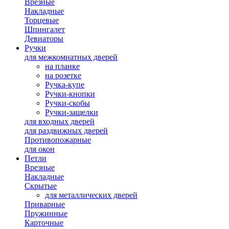
Врезные
Накладные
Торцевые
Шпингалет
Девиаторы
Ручки
для межкомнатных дверей
на планке
на розетке
Ручка-купе
Ручки-кнопки
Ручки-скобы
Ручки-защелки
для входных дверей
для раздвижных дверей
Противопожарные
для окон
Петли
Врезные
Накладные
Скрытые
для металлических дверей
Приварные
Пружинные
Карточные