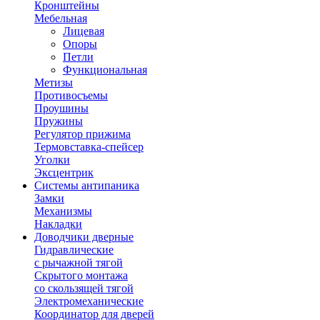
Кронштейны
Мебельная
Лицевая
Опоры
Петли
Функциональная
Метизы
Противосъемы
Проушины
Пружины
Регулятор прижима
Термовставка-спейсер
Уголки
Эксцентрик
Системы антипаника
Замки
Механизмы
Накладки
Доводчики дверные
Гидравлические
с рычажной тягой
Скрытого монтажа
со скользящей тягой
Электромеханические
Координатор для дверей