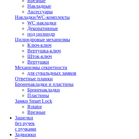
Врезные
Накладные
Аксессуары
Накладки/WC-комплекты
WC накладки
Декоративные
под цилиндр
Цилиндровые механизмы
Ключ-ключ
Вертушка-ключ
Шток-ключ
Вертушки
Механизмы секретности
для сувальдных замков
Ответные планки
Броненакладки и пластины
Броненакладки
Пластины
Замки Smart Lock
Rotator
Врезные
Защелки
без ручек
с ручками
Задвижки