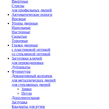
Ввертные
Стрелы
для профильных дверей
Автоматические пороги
Врезные
Упоры дверные
Напольные
Настенные
Скрытые
Торцевые
Глазки дверные
с пластиковой оптикой
со стеклянной оптикой
Заготовки ключей
для перекодировки
Дубликаты
Фурнитура
Декоративный колпачок
для металлических дверей
для стеклянных дверей
Замки
Петли
Дополнительная
Заглушка
Квадраты для ручек