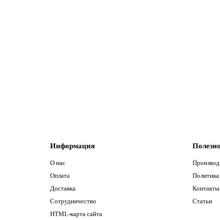
Ручка-скоба Fuaro (Фуаро) PULL.PH25/200.21 INOX 20
43175
Вес:
375
Габариты упаковки товара высота мм:
35
1033 руб.
В корзину
Информация
Полезн
О нас
Производ
Оплата
Политика
Доставка
Контакты 
Сотрудничество
Статьи
HTML-карта сайта