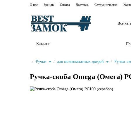
О нас
Бренды
Оплата
Доставка
Сотрудничество
Конт
Все кат
Каталог
Пр
Ручки
для межкомнатных дверей
Ручки-с
Ручка-скоба Omega (Омега) РС