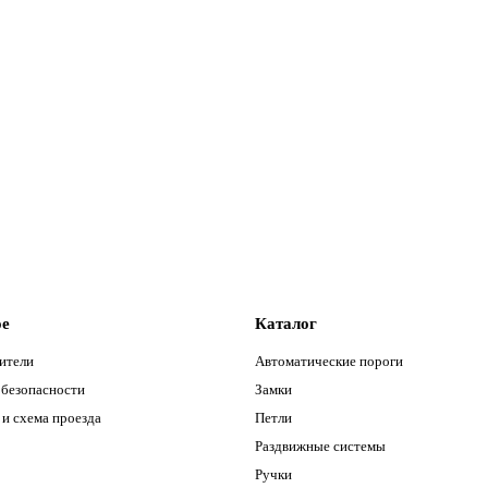
1 (PH-21-25/200-INOX)
ое
Каталог
ители
Автоматические пороги
 безопасности
Замки
и схема проезда
Петли
Раздвижные системы
Ручки