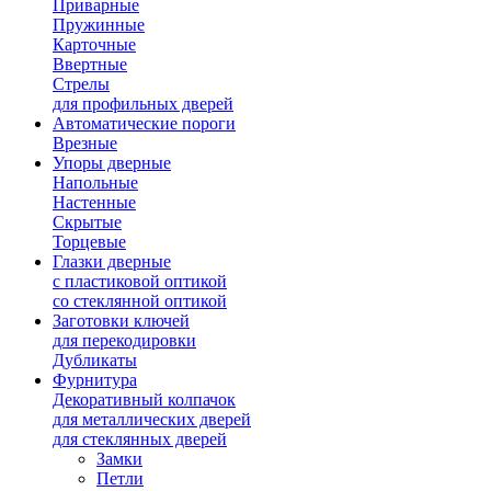
Приварные
Пружинные
Карточные
Ввертные
Стрелы
для профильных дверей
Автоматические пороги
Врезные
Упоры дверные
Напольные
Настенные
Скрытые
Торцевые
Глазки дверные
с пластиковой оптикой
со стеклянной оптикой
Заготовки ключей
для перекодировки
Дубликаты
Фурнитура
Декоративный колпачок
для металлических дверей
для стеклянных дверей
Замки
Петли