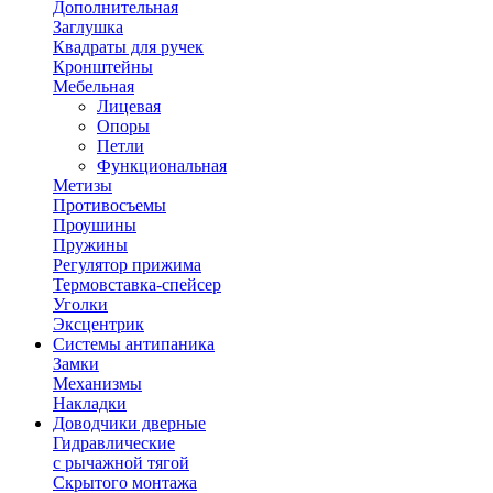
Дополнительная
Заглушка
Квадраты для ручек
Кронштейны
Мебельная
Лицевая
Опоры
Петли
Функциональная
Метизы
Противосъемы
Проушины
Пружины
Регулятор прижима
Термовставка-спейсер
Уголки
Эксцентрик
Системы антипаника
Замки
Механизмы
Накладки
Доводчики дверные
Гидравлические
с рычажной тягой
Скрытого монтажа