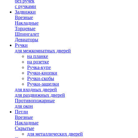
без ручек
с ручками
Задвижки
Врезные
Накладные
Торцевые
Шпингалет
Девиаторы
Ручки
для межкомнатных дверей
на планке
на розетке
Ручка-купе
Ручки-кнопки
Ручки-скобы
Ручки-защелки
для входных дверей
для раздвижных дверей
Противопожарные
для окон
Петли
Врезные
Накладные
Скрытые
для металлических дверей