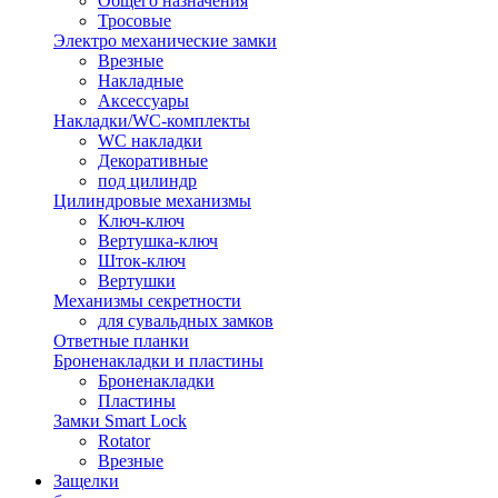
Общего назначения
Тросовые
Электро механические замки
Врезные
Накладные
Аксессуары
Накладки/WC-комплекты
WC накладки
Декоративные
под цилиндр
Цилиндровые механизмы
Ключ-ключ
Вертушка-ключ
Шток-ключ
Вертушки
Механизмы секретности
для сувальдных замков
Ответные планки
Броненакладки и пластины
Броненакладки
Пластины
Замки Smart Lock
Rotator
Врезные
Защелки