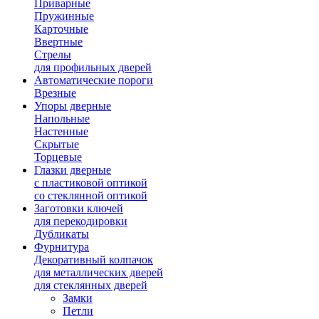
Приварные
Пружинные
Карточные
Ввертные
Стрелы
для профильных дверей
Автоматические пороги
Врезные
Упоры дверные
Напольные
Настенные
Скрытые
Торцевые
Глазки дверные
с пластиковой оптикой
со стеклянной оптикой
Заготовки ключей
для перекодировки
Дубликаты
Фурнитура
Декоративный колпачок
для металлических дверей
для стеклянных дверей
Замки
Петли