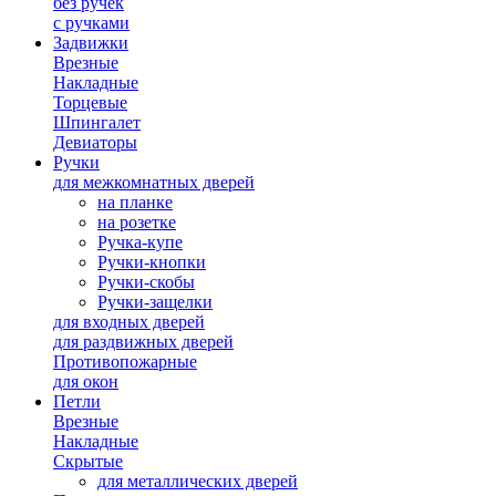
без ручек
с ручками
Задвижки
Врезные
Накладные
Торцевые
Шпингалет
Девиаторы
Ручки
для межкомнатных дверей
на планке
на розетке
Ручка-купе
Ручки-кнопки
Ручки-скобы
Ручки-защелки
для входных дверей
для раздвижных дверей
Противопожарные
для окон
Петли
Врезные
Накладные
Скрытые
для металлических дверей