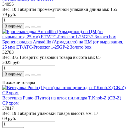
34055
Вес:
10
Габариты промежуточной упаковки длина мм:
155
79 руб.
В корзину
Броненакладка Armadillo (Армадилло) на ЦМ (от вырывания,
25 мм) ET/ATC-Protector 1-25GP-2 Золото box
32783
Вес:
372
Габариты упаковки товара высота мм:
65
2025 руб.
В корзину
Похожие товары
Вертушка Punto (Пунто) на шток цилиндра T.Knob-Z (CB-Z)
CP хром
37817
Вес:
19
Габариты упаковки товара высота мм:
17
69 руб.