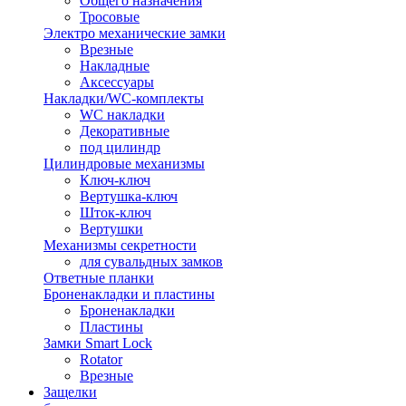
Общего назначения
Тросовые
Электро механические замки
Врезные
Накладные
Аксессуары
Накладки/WC-комплекты
WC накладки
Декоративные
под цилиндр
Цилиндровые механизмы
Ключ-ключ
Вертушка-ключ
Шток-ключ
Вертушки
Механизмы секретности
для сувальдных замков
Ответные планки
Броненакладки и пластины
Броненакладки
Пластины
Замки Smart Lock
Rotator
Врезные
Защелки