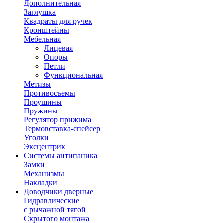
Дополнительная
Заглушка
Квадраты для ручек
Кронштейны
Мебельная
Лицевая
Опоры
Петли
Функциональная
Метизы
Противосъемы
Проушины
Пружины
Регулятор прижима
Термовставка-спейсер
Уголки
Эксцентрик
Системы антипаника
Замки
Механизмы
Накладки
Доводчики дверные
Гидравлические
с рычажной тягой
Скрытого монтажа