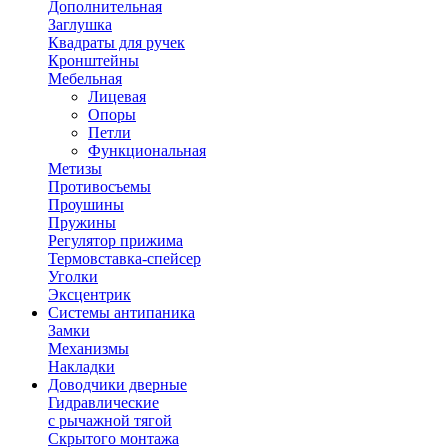
Дополнительная
Заглушка
Квадраты для ручек
Кронштейны
Мебельная
Лицевая
Опоры
Петли
Функциональная
Метизы
Противосъемы
Проушины
Пружины
Регулятор прижима
Термовставка-спейсер
Уголки
Эксцентрик
Системы антипаника
Замки
Механизмы
Накладки
Доводчики дверные
Гидравлические
с рычажной тягой
Скрытого монтажа