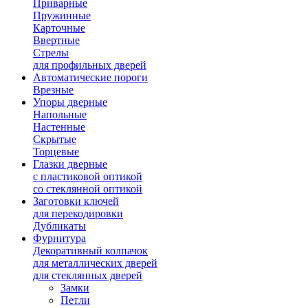
Приварные
Пружинные
Карточные
Ввертные
Стрелы
для профильных дверей
Автоматические пороги
Врезные
Упоры дверные
Напольные
Настенные
Скрытые
Торцевые
Глазки дверные
с пластиковой оптикой
со стеклянной оптикой
Заготовки ключей
для перекодировки
Дубликаты
Фурнитура
Декоративный колпачок
для металлических дверей
для стеклянных дверей
Замки
Петли