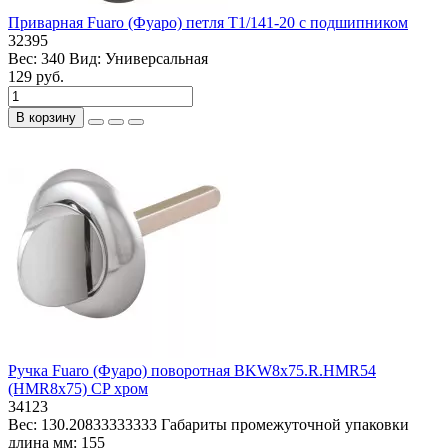
Приварная Fuaro (Фуаро) петля T1/141-20 с подшипником
32395
Вес:
340
Вид:
Универсальная
129 руб.
В корзину
Ручка Fuaro (Фуаро) поворотная BKW8x75.R.HMR54
(HMR8x75) CP хром
34123
Вес:
130.20833333333
Габариты промежуточной упаковки
длина мм:
155