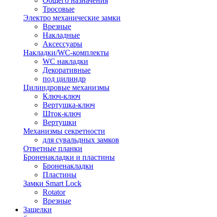
Общего назначения
Тросовые
Электро механические замки
Врезные
Накладные
Аксессуары
Накладки/WC-комплекты
WC накладки
Декоративные
под цилиндр
Цилиндровые механизмы
Ключ-ключ
Вертушка-ключ
Шток-ключ
Вертушки
Механизмы секретности
для сувальдных замков
Ответные планки
Броненакладки и пластины
Броненакладки
Пластины
Замки Smart Lock
Rotator
Врезные
Защелки