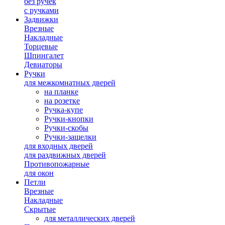
без ручек
с ручками
Задвижки
Врезные
Накладные
Торцевые
Шпингалет
Девиаторы
Ручки
для межкомнатных дверей
на планке
на розетке
Ручка-купе
Ручки-кнопки
Ручки-скобы
Ручки-защелки
для входных дверей
для раздвижных дверей
Противопожарные
для окон
Петли
Врезные
Накладные
Скрытые
для металлических дверей