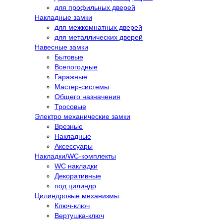
для профильных дверей
Накладные замки
для межкомнатных дверей
для металлических дверей
Навесные замки
Бытовые
Всепогодные
Гаражные
Мастер-системы
Общего назначения
Тросовые
Электро механические замки
Врезные
Накладные
Аксессуары
Накладки/WC-комплекты
WC накладки
Декоративные
под цилиндр
Цилиндровые механизмы
Ключ-ключ
Вертушка-ключ