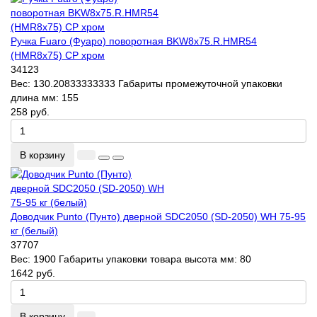
Ручка Fuaro (Фуаро) поворотная BKW8x75.R.HMR54
(HMR8x75) CP хром
34123
Вес:
130.20833333333
Габариты промежуточной упаковки
длина мм:
155
258 руб.
В корзину
Доводчик Punto (Пунто) дверной SDC2050 (SD-2050) WH 75-95
кг (белый)
37707
Вес:
1900
Габариты упаковки товара высота мм:
80
1642 руб.
В корзину