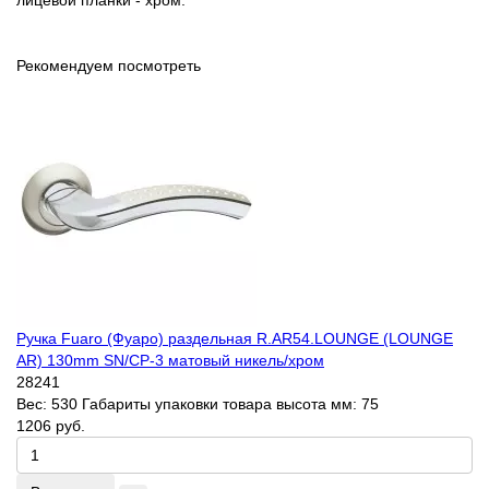
лицевой планки - хром.
Рекомендуем посмотреть
Ручка Fuaro (Фуаро) раздельная R.AR54.LOUNGE (LOUNGE
AR) 130mm SN/CP-3 матовый никель/хром
28241
Вес:
530
Габариты упаковки товара высота мм:
75
1206 руб.