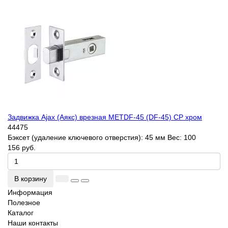
Задвижка Ajax (Аякс) врезная METDF-45 (DF-45) CP хром
44475
Бэксет (удаление ключевого отверстия):
45 мм
Вес:
100
156 руб.
В корзину
Информация
Полезное
Каталог
Наши контакты