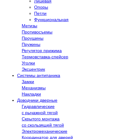
Лицевая
Опоры
Петли
Функциональная
Метизы
Противосъемы
Проушины
Пружины
Регулятор прижима
Термовставка-спейсер
Уголки
Эксцентрик
Системы антипаника
Замки
Механизмы
Накладки
Доводчики дверные
Гидравлические
с рычажной тягой
Скрытого монтажа
со скользящей тягой
Электромеханические
Координатор для дверей