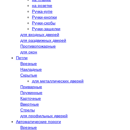
на розетке
Ручка-купе
Ручки-кнопки
Ручки-скобы
Ручки-защелки
для входных дверей
для раздвижных дверей
Противопожарные
для окон
Петли
Врезные
Накладные
Скрытые
для металлических дверей
Приварные
Пружинные
Карточные
Ввертные
Стрелы
для профильных дверей
Автоматические пороги
Врезные