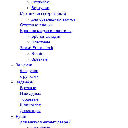
Шток-ключ
Вертушки
Механизмы секретности
для сувальдных замков
Ответные планки
Броненакладки и пластины
Броненакладки
Пластины
Замки Smart Lock
Rotator
Врезные
Защелки
без ручек
с ручками
Задвижки
Врезные
Накладные
Торцевые
Шпингалет
Девиаторы
Ручки
для межкомнатных дверей
на планке