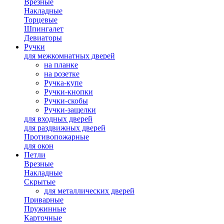
Врезные
Накладные
Торцевые
Шпингалет
Девиаторы
Ручки
для межкомнатных дверей
на планке
на розетке
Ручка-купе
Ручки-кнопки
Ручки-скобы
Ручки-защелки
для входных дверей
для раздвижных дверей
Противопожарные
для окон
Петли
Врезные
Накладные
Скрытые
для металлических дверей
Приварные
Пружинные
Карточные