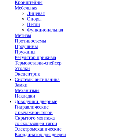
Кронштейны
Мебельная
Лицевая
Опоры
Петли
Функциональная
Метизы
Противосъемы
Проушины
Пружины
Регулятор прижима
Термовставка-спейсер
Уголки
Эксцентрик
Системы антипаника
Замки
Механизмы
Накладки
Доводчики дверные
Гидравлические
с рычажной тягой
Скрытого монтажа
со скользящей тягой
Электромеханические
Координатор для дверей