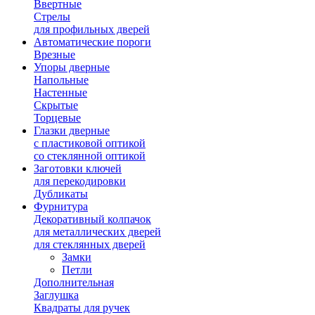
Ввертные
Стрелы
для профильных дверей
Автоматические пороги
Врезные
Упоры дверные
Напольные
Настенные
Скрытые
Торцевые
Глазки дверные
с пластиковой оптикой
со стеклянной оптикой
Заготовки ключей
для перекодировки
Дубликаты
Фурнитура
Декоративный колпачок
для металлических дверей
для стеклянных дверей
Замки
Петли
Дополнительная
Заглушка
Квадраты для ручек