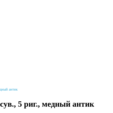
медный антик
ув., 5 риг., медный антик