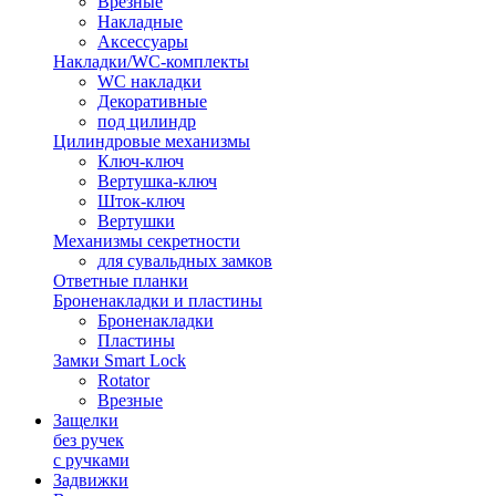
Врезные
Накладные
Аксессуары
Накладки/WC-комплекты
WC накладки
Декоративные
под цилиндр
Цилиндровые механизмы
Ключ-ключ
Вертушка-ключ
Шток-ключ
Вертушки
Механизмы секретности
для сувальдных замков
Ответные планки
Броненакладки и пластины
Броненакладки
Пластины
Замки Smart Lock
Rotator
Врезные
Защелки
без ручек
с ручками
Задвижки