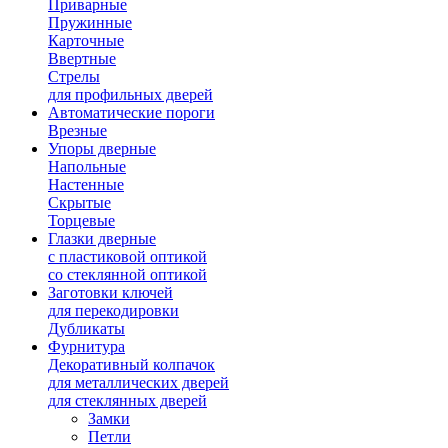
Приварные
Пружинные
Карточные
Ввертные
Стрелы
для профильных дверей
Автоматические пороги
Врезные
Упоры дверные
Напольные
Настенные
Скрытые
Торцевые
Глазки дверные
с пластиковой оптикой
со стеклянной оптикой
Заготовки ключей
для перекодировки
Дубликаты
Фурнитура
Декоративный колпачок
для металлических дверей
для стеклянных дверей
Замки
Петли