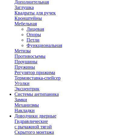
Дополнительная
Заглушка
Квадраты для ручек
Кронштейны
Мебельная
Лицевая
Опоры
Петли
Функциональная
Метизы
Противосъемы
Проушины
Пружины
Регулятор прижима
Термовставка-спейсер
Уголки
Эксцентрик
Системы антипаника
Замки
Механизмы
Накладки
Доводчики дверные
Гидравлические
с рычажной тягой
Скрытого монтажа