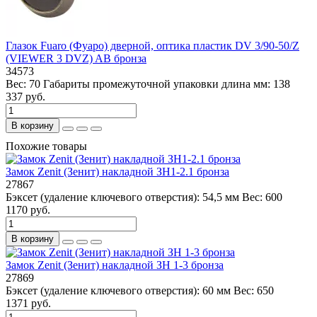
Глазок Fuaro (Фуаро) дверной, оптика пластик DV 3/90-50/Z
(VIEWER 3 DVZ) AB бронза
34573
Вес:
70
Габариты промежуточной упаковки длина мм:
138
337 руб.
В корзину
Похожие товары
Замок Zenit (Зенит) накладной ЗН1-2.1 бронза
27867
Бэксет (удаление ключевого отверстия):
54,5 мм
Вес:
600
1170 руб.
В корзину
Замок Zenit (Зенит) накладной ЗН 1-3 бронза
27869
Бэксет (удаление ключевого отверстия):
60 мм
Вес:
650
1371 руб.