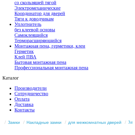
со скользящей тягой
Электромеханические
Координатор для дверей
Тяги к доводчикам
Уплотнитель
без клеевой основы
Самоклеящийся
Терморасширяющийся
Монтажная пена, герметики, клеи
Герметик
Клей ПВА
Бытовая монтажная пена
Профессиональная монтажная пена
Каталог
Производители
Сотрудничество
Оплата
Доставка
Контакты
Замки
Накладные замки
для межкомнатных дверей
Зам