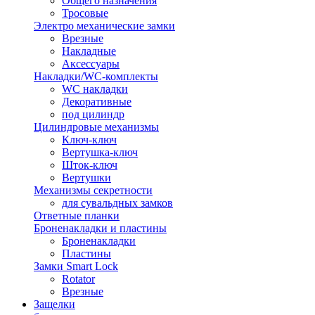
Общего назначения
Тросовые
Электро механические замки
Врезные
Накладные
Аксессуары
Накладки/WC-комплекты
WC накладки
Декоративные
под цилиндр
Цилиндровые механизмы
Ключ-ключ
Вертушка-ключ
Шток-ключ
Вертушки
Механизмы секретности
для сувальдных замков
Ответные планки
Броненакладки и пластины
Броненакладки
Пластины
Замки Smart Lock
Rotator
Врезные
Защелки