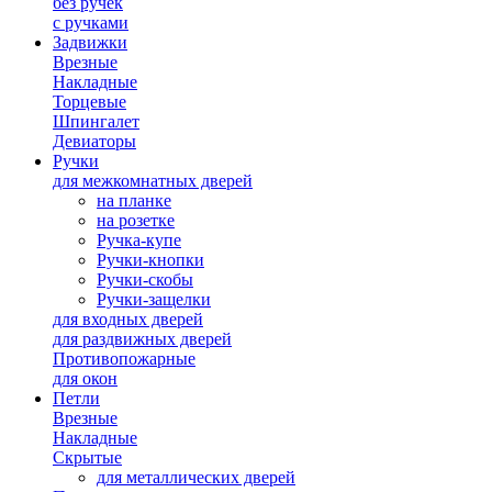
без ручек
с ручками
Задвижки
Врезные
Накладные
Торцевые
Шпингалет
Девиаторы
Ручки
для межкомнатных дверей
на планке
на розетке
Ручка-купе
Ручки-кнопки
Ручки-скобы
Ручки-защелки
для входных дверей
для раздвижных дверей
Противопожарные
для окон
Петли
Врезные
Накладные
Скрытые
для металлических дверей