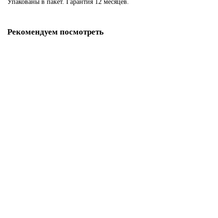
Упакованы в пакет. Гарантия 12 месяцев.
Рекомендуем посмотреть
Проушины skobis (СКОБИС) ушко угловое 70х30 (70х30х2) цинк
белый
39439
14 руб.
В корзину