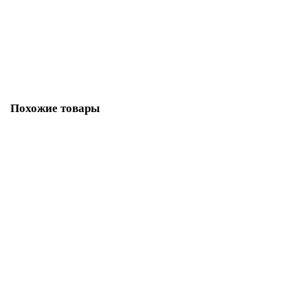
148 руб.
В корзину
Похожие товары
Замок Ajax (Аякс) навесной PD-0138 (PD-01-38) 3 key англ.
42233
149 руб.
В корзину