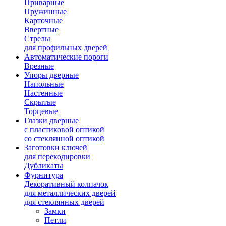
Приварные
Пружинные
Карточные
Ввертные
Стрелы
для профильных дверей
Автоматические пороги
Врезные
Упоры дверные
Напольные
Настенные
Скрытые
Торцевые
Глазки дверные
с пластиковой оптикой
со стеклянной оптикой
Заготовки ключей
для перекодировки
Дубликаты
Фурнитура
Декоративный колпачок
для металлических дверей
для стеклянных дверей
Замки
Петли