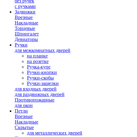
без ручек
с ручками
Задвижки
Врезные
Накладные
Торцевые
Шпингалет
Девиаторы
Ручки
для межкомнатных дверей
на планке
на розетке
Ручка-купе
Ручки-кнопки
Ручки-скобы
Ручки-защелки
для входных дверей
для раздвижных дверей
Противопожарные
для окон
Петли
Врезные
Накладные
Скрытые
для металлических дверей