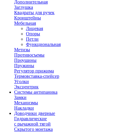
Дополнительная
Заглушка
Квадраты для ручек
Кронштейны
Мебельная
Лицевая
Опоры
Петли
Функциональная
Метизы
Противосъемы
Проушины
Пружины
Регулятор прижима
Термовставка-спейсер
Уголки
Эксцентрик
Системы антипаника
Замки
Механизмы
Накладки
Доводчики дверные
Гидравлические
с рычажной тягой
Скрытого монтажа