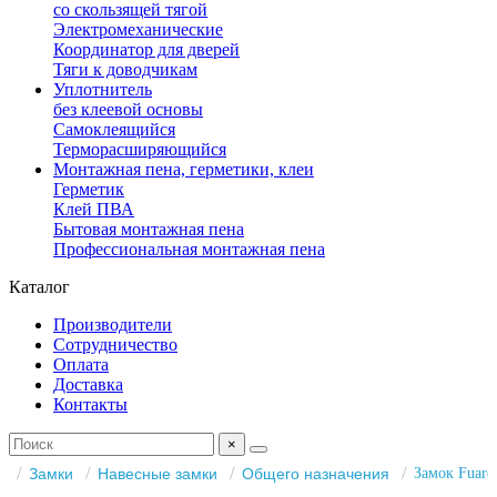
со скользящей тягой
Электромеханические
Координатор для дверей
Тяги к доводчикам
Уплотнитель
без клеевой основы
Самоклеящийся
Терморасширяющийся
Монтажная пена, герметики, клеи
Герметик
Клей ПВА
Бытовая монтажная пена
Профессиональная монтажная пена
Каталог
Производители
Сотрудничество
Оплата
Доставка
Контакты
×
Замки
Навесные замки
Общего назначения
Замок Fuaro