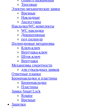
Общего назначения
Тросовые
Электро механические замки
Врезные
Накладные
Аксессуары
Накладки/WC-комплекты
WC накладки
Декоративные
под цилиндр
Цилиндровые механизмы
Ключ-ключ
Вертушка-ключ
Шток-ключ
Вертушки
Механизмы секретности
для сувальдных замков
Ответные планки
Броненакладки и пластины
Броненакладки
Пластины
Замки Smart Lock
Rotator
Врезные
Защелки