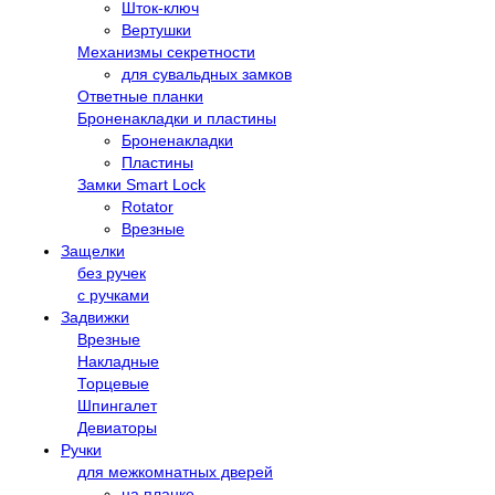
Шток-ключ
Вертушки
Механизмы секретности
для сувальдных замков
Ответные планки
Броненакладки и пластины
Броненакладки
Пластины
Замки Smart Lock
Rotator
Врезные
Защелки
без ручек
с ручками
Задвижки
Врезные
Накладные
Торцевые
Шпингалет
Девиаторы
Ручки
для межкомнатных дверей
на планке