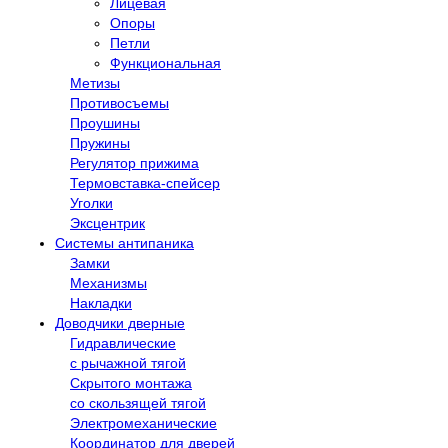
Лицевая
Опоры
Петли
Функциональная
Метизы
Противосъемы
Проушины
Пружины
Регулятор прижима
Термовставка-спейсер
Уголки
Эксцентрик
Системы антипаника
Замки
Механизмы
Накладки
Доводчики дверные
Гидравлические
с рычажной тягой
Скрытого монтажа
со скользящей тягой
Электромеханические
Координатор для дверей