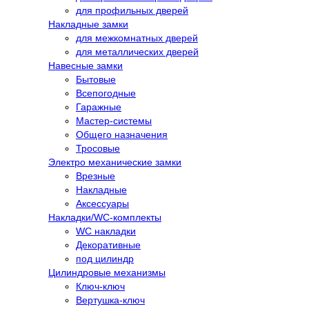
для профильных дверей
Накладные замки
для межкомнатных дверей
для металлических дверей
Навесные замки
Бытовые
Всепогодные
Гаражные
Мастер-системы
Общего назначения
Тросовые
Электро механические замки
Врезные
Накладные
Аксессуары
Накладки/WC-комплекты
WC накладки
Декоративные
под цилиндр
Цилиндровые механизмы
Ключ-ключ
Вертушка-ключ