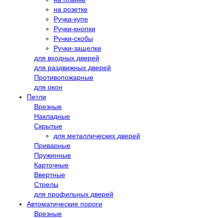
на розетке
Ручка-купе
Ручки-кнопки
Ручки-скобы
Ручки-защелки
для входных дверей
для раздвижных дверей
Противопожарные
для окон
Петли
Врезные
Накладные
Скрытые
для металлических дверей
Приварные
Пружинные
Карточные
Ввертные
Стрелы
для профильных дверей
Автоматические пороги
Врезные