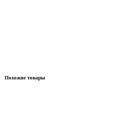
Доводчик Dorma (Дорма) дверной TS 77 EN4, с рычажной тягой, белый
(DIY)
43611
2799 руб.
В корзину
Похожие товары
B01102.50.12 AGB (АГБ) Защелка врезная WC (античная бронза)
MEDIANA EVOLUTION
21725