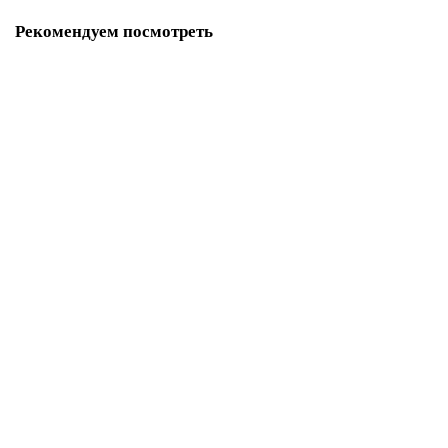
Рекомендуем посмотреть
Замок Guardian (Гардиан) врезной сувальдный ЗВ 30.01, 4 кл. /123:104/
8000
1920 руб.
В корзину
Корпус Guardian (Гардиан) врезного замка ЗВ 32.01 /123:100/
11880
1416 руб.