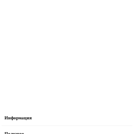
В корзину
B06102.50.03.567 AGB (АГБ) Защелка врезная WC (лат.) с отв. пл.
B2402.05.03 MEDIANA POLARIS
25587
2350 руб.
В корзину
Информация
Полезное