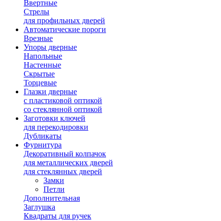
Ввертные
Стрелы
для профильных дверей
Автоматические пороги
Врезные
Упоры дверные
Напольные
Настенные
Скрытые
Торцевые
Глазки дверные
с пластиковой оптикой
со стеклянной оптикой
Заготовки ключей
для перекодировки
Дубликаты
Фурнитура
Декоративный колпачок
для металлических дверей
для стеклянных дверей
Замки
Петли
Дополнительная
Заглушка
Квадраты для ручек