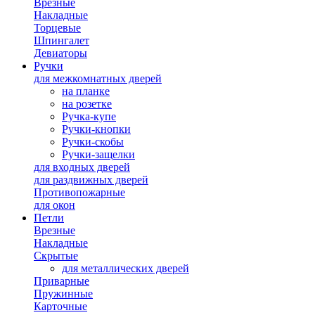
Врезные
Накладные
Торцевые
Шпингалет
Девиаторы
Ручки
для межкомнатных дверей
на планке
на розетке
Ручка-купе
Ручки-кнопки
Ручки-скобы
Ручки-защелки
для входных дверей
для раздвижных дверей
Противопожарные
для окон
Петли
Врезные
Накладные
Скрытые
для металлических дверей
Приварные
Пружинные
Карточные