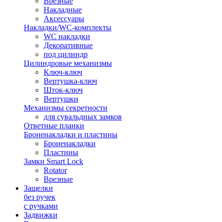
Врезные
Накладные
Аксессуары
Накладки/WC-комплекты
WC накладки
Декоративные
под цилиндр
Цилиндровые механизмы
Ключ-ключ
Вертушка-ключ
Шток-ключ
Вертушки
Механизмы секретности
для сувальдных замков
Ответные планки
Броненакладки и пластины
Броненакладки
Пластины
Замки Smart Lock
Rotator
Врезные
Защелки
без ручек
с ручками
Задвижки