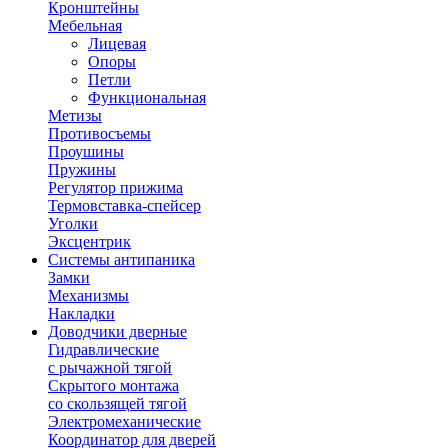
Кронштейны
Мебельная
Лицевая
Опоры
Петли
Функциональная
Метизы
Противосъемы
Проушины
Пружины
Регулятор прижима
Термовставка-спейсер
Уголки
Эксцентрик
Системы антипаника
Замки
Механизмы
Накладки
Доводчики дверные
Гидравлические
с рычажной тягой
Скрытого монтажа
со скользящей тягой
Электромеханические
Координатор для дверей