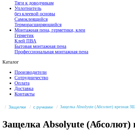
Тяги к доводчикам
Уплотнитель
без клеевой основы
Самоклеящийся
Терморасширяющийся
Монтажная пена, герметики, клеи
Герметик
Клей ПВА
Бытовая монтажная пена
Профессиональная монтажная пена
Каталог
Производители
Сотрудничество
Оплата
Доставка
Контакты
Защелки
с ручками
Защелка Absolyute (Абсолют) врезная З
Защелка Absolyute (Абсолют)