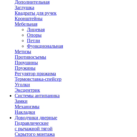
Дополнительная
Заглушка
Квадраты для ручек
Кронштейны
Мебельная
Лицевая
Опоры
Петли
Функциональная
Метизы
Противосъемы
Проушины
Пружины
Регулятор прижима
Термовставка-спейсер
Уголки
Эксцентрик
Системы антипаника
Замки
Механизмы
Накладки
Доводчики дверные
Гидравлические
с рычажной тягой
Скрытого монтажа