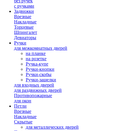
без ручек
с ручками
Задвижки
Врезные
Накладные
Торцевые
Шпингалет
Девиаторы
Ручки
для межкомнатных дверей
на планке
на розетке
Ручка-купе
Ручки-кнопки
Ручки-скобы
Ручки-защелки
для входных дверей
для раздвижных дверей
Противопожарные
для окон
Петли
Врезные
Накладные
Скрытые
для металлических дверей