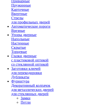
Приварные
Пружинные
Карточные
Ввертные
Стрелы
для профильных дверей
Автоматические пороги
Врезные
Упоры дверные
Напольные
Настенные
Скрытые
Торцевые
Глазки дверные
с пластиковой оптикой
со стеклянной оптикой
Заготовки ключей
для перекодировки
Дубликаты
Фурнитура
Декоративный колпачок
для металлических дверей
для стеклянных дверей
Замки
Петли