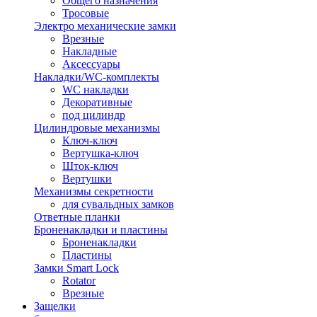
Общего назначения
Тросовые
Электро механические замки
Врезные
Накладные
Аксессуары
Накладки/WC-комплекты
WC накладки
Декоративные
под цилиндр
Цилиндровые механизмы
Ключ-ключ
Вертушка-ключ
Шток-ключ
Вертушки
Механизмы секретности
для сувальдных замков
Ответные планки
Броненакладки и пластины
Броненакладки
Пластины
Замки Smart Lock
Rotator
Врезные
Защелки