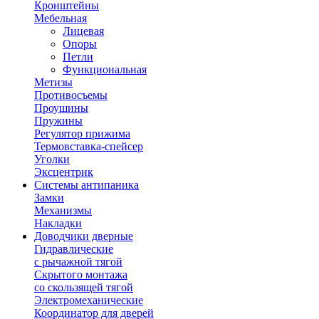
Кронштейны
Мебельная
Лицевая
Опоры
Петли
Функциональная
Метизы
Противосъемы
Проушины
Пружины
Регулятор прижима
Термовставка-спейсер
Уголки
Эксцентрик
Системы антипаника
Замки
Механизмы
Накладки
Доводчики дверные
Гидравлические
с рычажной тягой
Скрытого монтажа
со скользящей тягой
Электромеханические
Координатор для дверей