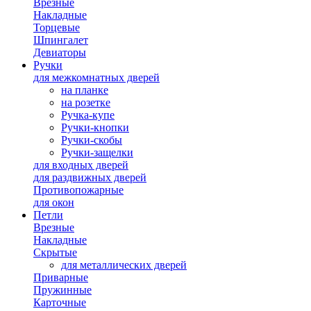
Врезные
Накладные
Торцевые
Шпингалет
Девиаторы
Ручки
для межкомнатных дверей
на планке
на розетке
Ручка-купе
Ручки-кнопки
Ручки-скобы
Ручки-защелки
для входных дверей
для раздвижных дверей
Противопожарные
для окон
Петли
Врезные
Накладные
Скрытые
для металлических дверей
Приварные
Пружинные
Карточные