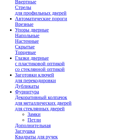
Ввертные
Стрелы
для профильных дверей
Автоматические пороги
Врезные
Упоры дверные
Напольные
Настенные
Скрытые
Торцевые
Глазки дверные
с пластиковой оптикой
со стеклянной оптикой
Заготовки ключей
для перекодировки
Дубликаты
Фурнитура
Декоративный колпачок
для металлических дверей
для стеклянных дверей
Замки
Петли
Дополнительная
Заглушка
Квадраты для ручек