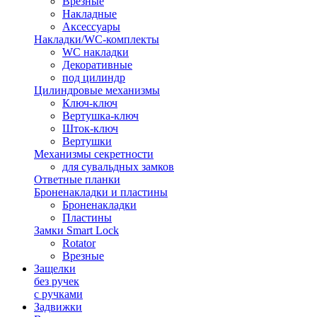
Врезные
Накладные
Аксессуары
Накладки/WC-комплекты
WC накладки
Декоративные
под цилиндр
Цилиндровые механизмы
Ключ-ключ
Вертушка-ключ
Шток-ключ
Вертушки
Механизмы секретности
для сувальдных замков
Ответные планки
Броненакладки и пластины
Броненакладки
Пластины
Замки Smart Lock
Rotator
Врезные
Защелки
без ручек
с ручками
Задвижки