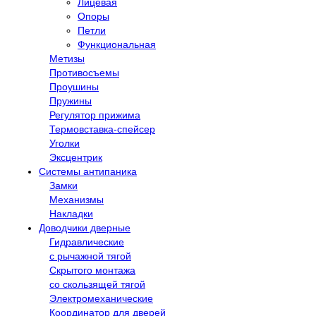
Лицевая
Опоры
Петли
Функциональная
Метизы
Противосъемы
Проушины
Пружины
Регулятор прижима
Термовставка-спейсер
Уголки
Эксцентрик
Системы антипаника
Замки
Механизмы
Накладки
Доводчики дверные
Гидравлические
с рычажной тягой
Скрытого монтажа
со скользящей тягой
Электромеханические
Координатор для дверей