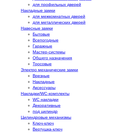
для профильных дверей
Накладные замки
для межкомнатных дверей
для металлических дверей
Навесные замки
Бытовые
Всепогодные
Гаражные
Мастер-системы
Общего назначения
Тросовые
Электро механические замки
Врезные
Накладные
Аксессуары
Накладки/WC-комплекты
WC накладки
Декоративные
под цилиндр
Цилиндровые механизмы
Ключ-ключ
Вертушка-ключ