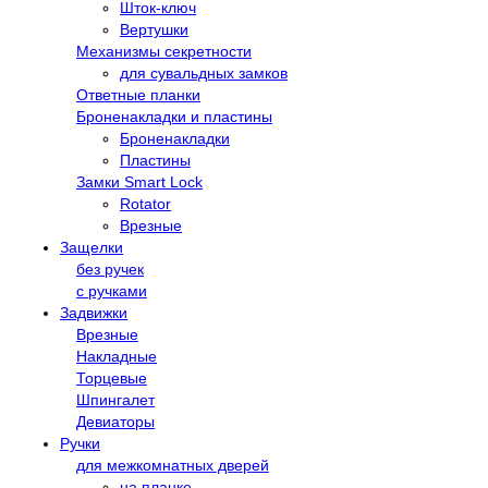
Шток-ключ
Вертушки
Механизмы секретности
для сувальдных замков
Ответные планки
Броненакладки и пластины
Броненакладки
Пластины
Замки Smart Lock
Rotator
Врезные
Защелки
без ручек
с ручками
Задвижки
Врезные
Накладные
Торцевые
Шпингалет
Девиаторы
Ручки
для межкомнатных дверей
на планке