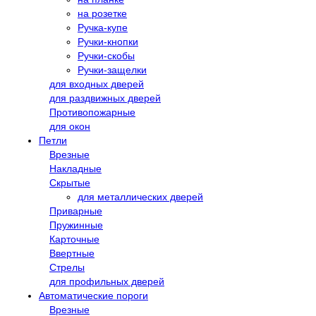
на розетке
Ручка-купе
Ручки-кнопки
Ручки-скобы
Ручки-защелки
для входных дверей
для раздвижных дверей
Противопожарные
для окон
Петли
Врезные
Накладные
Скрытые
для металлических дверей
Приварные
Пружинные
Карточные
Ввертные
Стрелы
для профильных дверей
Автоматические пороги
Врезные