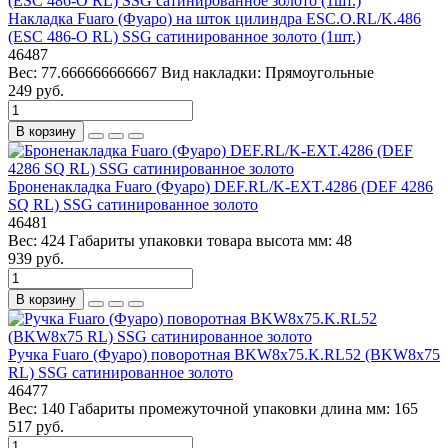
Накладка Fuaro (Фуаро) на шток цилиндра ESC.O.RL/K.486
(ESC 486-O RL) SSG сатинированное золото (1шт.)
46487
Вес:
77.666666666667
Вид накладки:
Прямоугольные
249 руб.
В корзину
Броненакладка Fuaro (Фуаро) DEF.RL/K-EXT.4286 (DEF 4286
SQ RL) SSG сатинированное золото
46481
Вес:
424
Габариты упаковки товара высота мм:
48
939 руб.
В корзину
Ручка Fuaro (Фуаро) поворотная BKW8x75.K.RL52 (BKW8x75
RL) SSG сатинированное золото
46477
Вес:
140
Габариты промежуточной упаковки длина мм:
165
517 руб.