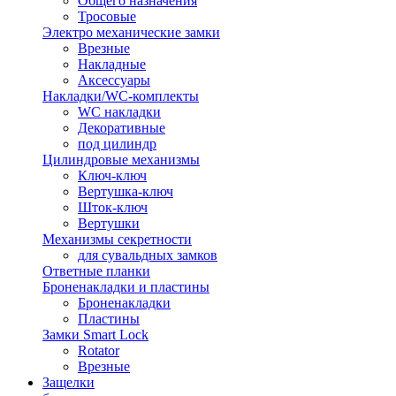
Общего назначения
Тросовые
Электро механические замки
Врезные
Накладные
Аксессуары
Накладки/WC-комплекты
WC накладки
Декоративные
под цилиндр
Цилиндровые механизмы
Ключ-ключ
Вертушка-ключ
Шток-ключ
Вертушки
Механизмы секретности
для сувальдных замков
Ответные планки
Броненакладки и пластины
Броненакладки
Пластины
Замки Smart Lock
Rotator
Врезные
Защелки