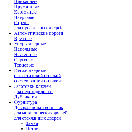
Приварные
Пружинные
Карточные
Ввертные
Стрелы
для профильных дверей
Автоматические пороги
Врезные
Упоры дверные
Напольные
Настенные
Скрытые
Торцевые
Глазки дверные
с пластиковой оптикой
со стеклянной оптикой
Заготовки ключей
для перекодировки
Дубликаты
Фурнитура
Декоративный колпачок
для металлических дверей
для стеклянных дверей
Замки
Петли