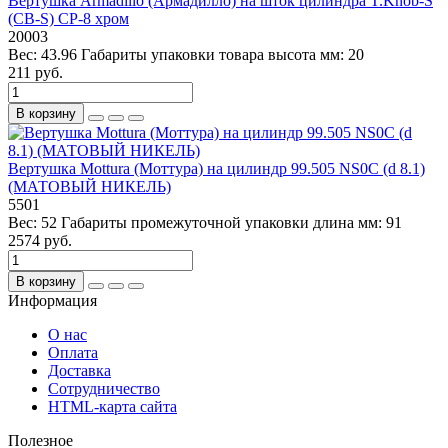
Вертушка Armadillo (Армадилло) на шток цилиндра T.Knob-S
(CB-S) CP-8 хром
20003
Вес:
43.96
Габариты упаковки товара высота мм:
20
211 руб.
В корзину
Вертушка Mottura (Моттура) на цилиндр 99.505 NS0C (d 8.1)
(МАТОВЫЙ НИКЕЛЬ)
5501
Вес:
52
Габариты промежуточной упаковки длина мм:
91
2574 руб.
В корзину
Информация
О нас
Оплата
Доставка
Сотрудничество
HTML-карта сайта
Полезное