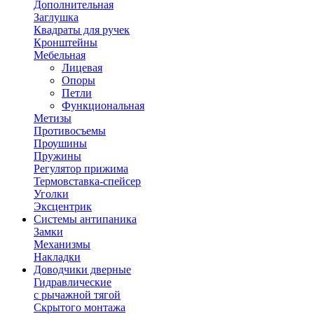
Дополнительная
Заглушка
Квадраты для ручек
Кронштейны
Мебельная
Лицевая
Опоры
Петли
Функциональная
Метизы
Противосъемы
Проушины
Пружины
Регулятор прижима
Термовставка-спейсер
Уголки
Эксцентрик
Системы антипаника
Замки
Механизмы
Накладки
Доводчики дверные
Гидравлические
с рычажной тягой
Скрытого монтажа