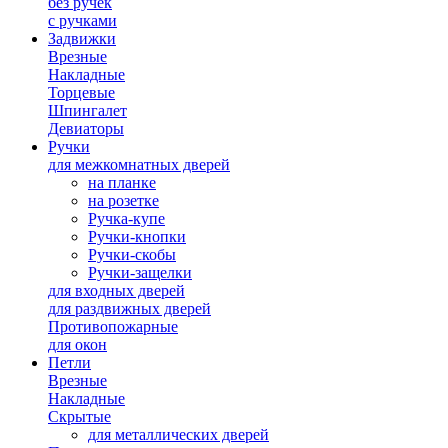
без ручек
с ручками
Задвижки
Врезные
Накладные
Торцевые
Шпингалет
Девиаторы
Ручки
для межкомнатных дверей
на планке
на розетке
Ручка-купе
Ручки-кнопки
Ручки-скобы
Ручки-защелки
для входных дверей
для раздвижных дверей
Противопожарные
для окон
Петли
Врезные
Накладные
Скрытые
для металлических дверей