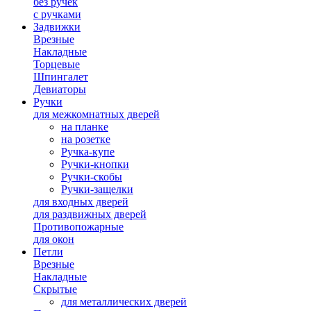
без ручек
с ручками
Задвижки
Врезные
Накладные
Торцевые
Шпингалет
Девиаторы
Ручки
для межкомнатных дверей
на планке
на розетке
Ручка-купе
Ручки-кнопки
Ручки-скобы
Ручки-защелки
для входных дверей
для раздвижных дверей
Противопожарные
для окон
Петли
Врезные
Накладные
Скрытые
для металлических дверей