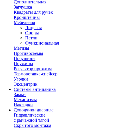
Дополнительная
Заглушка
Квадраты для ручек
Кронштейны
Мебельная
Лицевая
Опоры
Петли
Функциональная
Метизы
Противосъемы
Проушины
Пружины
Регулятор прижима
Термовставка-спейсер
Уголки
Эксцентрик
Системы антипаника
Замки
Механизмы
Накладки
Доводчики дверные
Гидравлические
с рычажной тягой
Скрытого монтажа