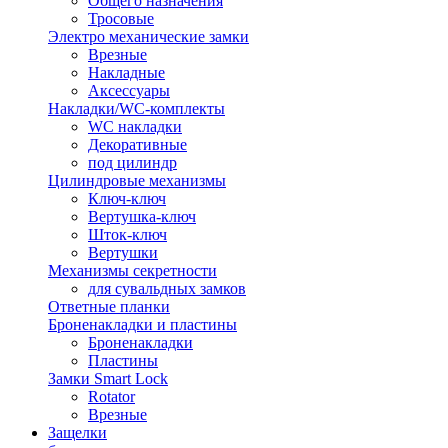
Общего назначения
Тросовые
Электро механические замки
Врезные
Накладные
Аксессуары
Накладки/WC-комплекты
WC накладки
Декоративные
под цилиндр
Цилиндровые механизмы
Ключ-ключ
Вертушка-ключ
Шток-ключ
Вертушки
Механизмы секретности
для сувальдных замков
Ответные планки
Броненакладки и пластины
Броненакладки
Пластины
Замки Smart Lock
Rotator
Врезные
Защелки