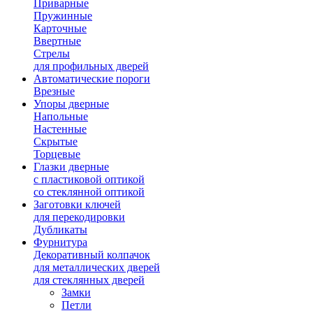
Приварные
Пружинные
Карточные
Ввертные
Стрелы
для профильных дверей
Автоматические пороги
Врезные
Упоры дверные
Напольные
Настенные
Скрытые
Торцевые
Глазки дверные
с пластиковой оптикой
со стеклянной оптикой
Заготовки ключей
для перекодировки
Дубликаты
Фурнитура
Декоративный колпачок
для металлических дверей
для стеклянных дверей
Замки
Петли