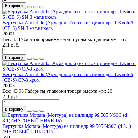
В корзину
Вертушка Armadillo (Армадилло) на шток цилиндра T.Knob-S
(CB-S) SN-3 мат.никель
20001
Вес:
43
Габариты промежуточной упаковки длина мм:
165
211 руб.
В корзину
Вертушка Armadillo (Армадилло) на шток цилиндра T.Knob-S
(CB-S) CP-8 хром
20003
Вес:
43.96
Габариты упаковки товара высота мм:
20
211 руб.
В корзину
Вертушка Mottura (Моттура) на цилиндр 99.505 NS0C (d 8.1)
(МАТОВЫЙ НИКЕЛЬ)
5501