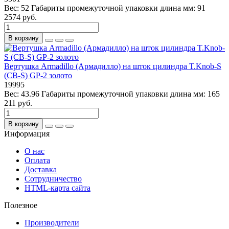
Вес:
52
Габариты промежуточной упаковки длина мм:
91
2574 руб.
В корзину
Вертушка Armadillo (Армадилло) на шток цилиндра T.Knob-S
(CB-S) GP-2 золото
19995
Вес:
43.96
Габариты промежуточной упаковки длина мм:
165
211 руб.
В корзину
Информация
О нас
Оплата
Доставка
Сотрудничество
HTML-карта сайта
Полезное
Производители