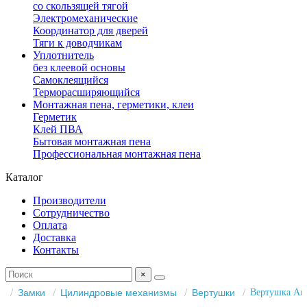
со скользящей тягой
Электромеханические
Координатор для дверей
Тяги к доводчикам
Уплотнитель
без клеевой основы
Самоклеящийся
Терморасширяющийся
Монтажная пена, герметики, клеи
Герметик
Клей ПВА
Бытовая монтажная пена
Профессиональная монтажная пена
Каталог
Производители
Сотрудничество
Оплата
Доставка
Контакты
×
Замки
Цилиндровые механизмы
Вертушки
Вертушка Arm