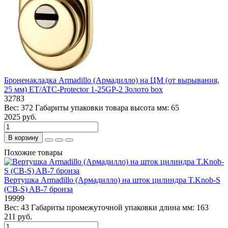
Броненакладка Armadillo (Армадилло) на ЦМ (от вырывания,
25 мм) ET/ATC-Protector 1-25GP-2 Золото box
32783
Вес:
372
Габариты упаковки товара высота мм:
65
2025 руб.
В корзину
Похожие товары
Вертушка Armadillo (Армадилло) на шток цилиндра T.Knob-S
(CB-S) AB-7 бронза
19999
Вес:
43
Габариты промежуточной упаковки длина мм:
163
211 руб.